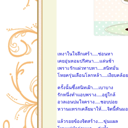
เหงาในใจลึกเศร้า.....ซ่อนหา
เคยอุ่นหอมปริศนา.....แล่นช้า
เพราะรักแผ่วทาบทา.....สนิทมั่น
หยครุ่นเลือนโลกหล้า.....เงียบคล้อยใ
ครั้งนั้นซึ้งสนิทเฝ้า.....เบาบาง
รักหนึ่งทำแอบพราง.....อยู่ใกล้
อวลเอนบ่มใจคราง.....ชอบบ่อ
หวานแทรกเคลียมาให้.....จิตนี้หันม
ล้วรอยข้องจิตสร้าง.....ขุ่นแผล