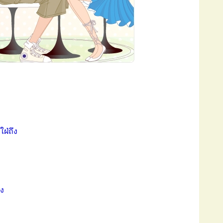
ฝ่ถึง
อง