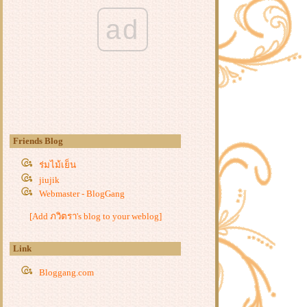
ad
Friends Blog
ร่มไม้เย็น
jiujik
Webmaster - BlogGang
[Add ภวิตรา's blog to your weblog]
Link
Bloggang.com