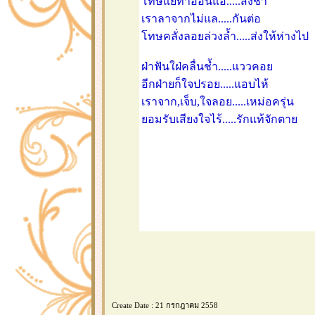
ทษแย่ทำอ่อนแอ.....ส่งช้ำ
เราลาจากไม่แล.....กันต่อ
ทษคลั่งลอยล่วงล้ำ.....ส่งให้ห่างไป
ฝ่าฟันใฝ่คลื่นช้ำ.....แววคอ
อีกฝ่ายก็ใจปรอย.....แอบไห้
เราจาก,เจ็บ,ใจลอย.....เหม่อครุ่น
อมรับเสียงใจไร้.....รักแท้จักตา
Create Date : 21 กรกฎาคม 2558