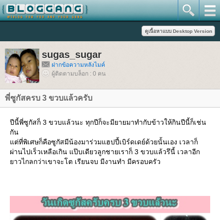
sugas_sugar
ฝากข้อความหลังไมค์
ผู้ติดตามบล็อก : 0 คน
พี่ซูกัสครบ 3 ขวบแล้วครับ
ปีนี้พี่ซูกัสก็ 3 ขวบแล้วนะ ทุกปีก็จะมียายมาทำกับข้าวให้กินปีนี้ก็เช่น
กัน
ต่ที่พิเศษก็คือซูกัสมีน้องมาร่วมแฮปปี้เบิร์ดเดย์ด้วยนั้นเอง เวลาก็
ผ่านไปเร็วเหลือเกิน แป๊บเดียวลูกชายเราก็ 3 ขวบแล้วรึนี้ เวลาอีก
าวไกลกว่าเขาจะโต เรียนจบ มีงานทำ มีครอบครัว