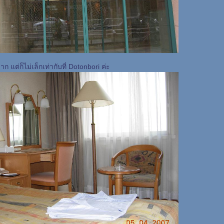
ก แต่ก็ไม่เล็กเท่ากับที่ Dotonbori ค่ะ