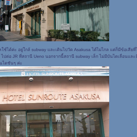
ช้ได้ค่ะ อยู่ใกล้ subway และเดินไปวัด Asakusa ได้ไม่ไกล แต่ก็มีข้อเสียที่ไ
 ไปต่อ JR ที่สถานี Ueno นอกจากนี้สถานี subway เล็ก ไม่มีบันไดเลื่อนและลิ
ันไดชันๆ ค่ะ