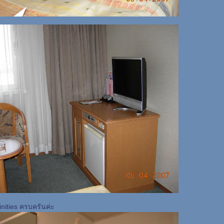
nities ครบครันค่ะ