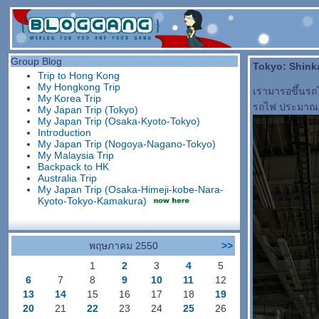
Group Blog
Tokyo: Shink
Trip to Hong Kong
My Hongkong Trip
เรามารอขึ้นรถ
My Korea Trip
รถไฟ ประมาณก
My Japan Trip (Tokyo)
My Japan Trip (Osaka-Kyoto-Tokyo)
Introduction
My Japan Trip (Nogoya-Nagano-Tokyo)
My Malaysia Trip
Backpack to HK
Australia Trip
My Japan Trip (Osaka-Himeji-kobe-Nara-
Kyoto-Tokyo-Kamakura)
พฤษภาคม 2550
>>
1
2
3
4
5
6
7
8
9
10
11
12
13
14
15
16
17
18
19
20
21
22
23
24
25
26