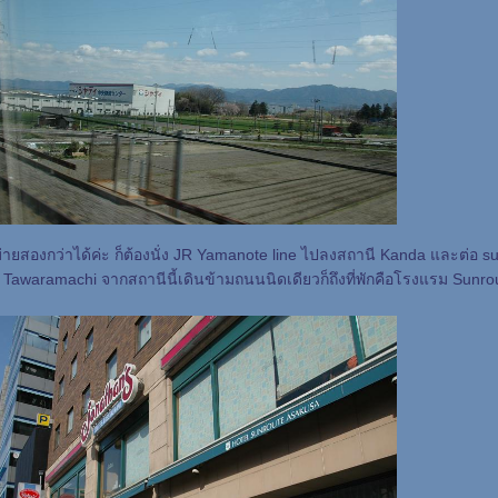
บ่ายสองกว่าได้ค่ะ ก็ต้องนั่ง JR Yamanote line ไปลงสถานี Kanda และต่อ
Tawaramachi จากสถานีนี้เดินข้ามถนนนิดเดียวก็ถึงที่พักคือโรงแรม Sunr