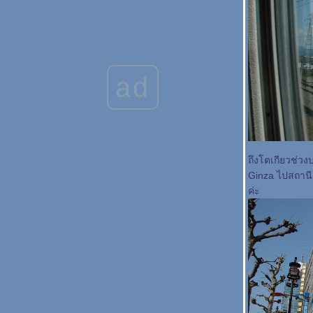
Kyoto: Kiyomizu Temple
Nara: Todaiji Temple
Nara: Nara Park
Nara: Kofukuji Temple
Kyoto: Kyoto Station & Hotel
Kobe: Port of Kobe & Merikan Park
Kobe: Nofuku-ji Temple
ad
Himeji: Himeji Castle Part 2
Himeji: Himeji Castle Part 1
Osaka: Universal Studio Japan - Part 3
Osaka: Universal Studio Japan - Part 2
Osaka: Universal Studio Japan - Part 1
Osaka: Dotonbori
Osaka: Sumiyoshi Taisha
ถึงโตเกียวช่วง
Osaka: Osaka Castle
Osaka: Shitennoji Temple
Ginza ไปสถานี 
Osaka: KIX&Hotel
ค่ะ