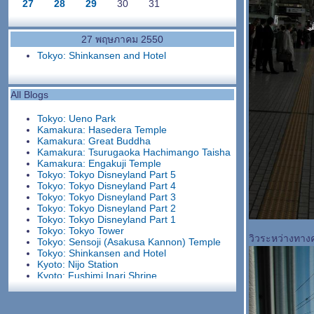
27
28
29
30
31
27 พฤษภาคม 2550
Tokyo: Shinkansen and Hotel
All Blogs
Tokyo: Ueno Park
Kamakura: Hasedera Temple
Kamakura: Great Buddha
Kamakura: Tsurugaoka Hachimango Taisha
Kamakura: Engakuji Temple
Tokyo: Tokyo Disneyland Part 5
Tokyo: Tokyo Disneyland Part 4
Tokyo: Tokyo Disneyland Part 3
Tokyo: Tokyo Disneyland Part 2
Tokyo: Tokyo Disneyland Part 1
Tokyo: Tokyo Tower
วิวระหว่างทางค
Tokyo: Sensoji (Asakusa Kannon) Temple
Tokyo: Shinkansen and Hotel
Kyoto: Nijo Station
Kyoto: Fushimi Inari Shrine
Kyoto: Heian Jingu Taisha
Kyoto: Ginkakuji Temple
Kyoto: Kinkakuji Temple