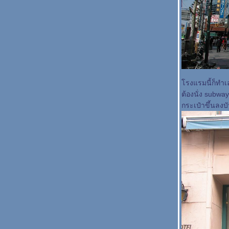
รงแรมนี้ก็ทำเลใ
ต้องนั่ง subway
กระเป๋าขึ้นลงบ