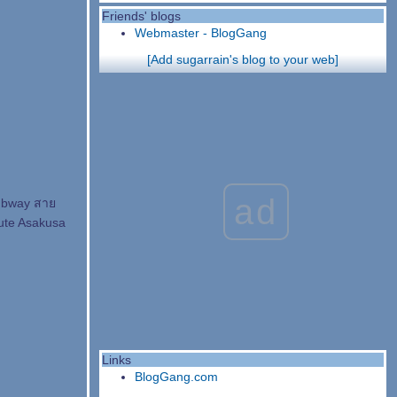
Friends' blogs
Webmaster - BlogGang
[Add sugarrain's blog to your web]
ad
 subway สา
oute Asakusa
Links
BlogGang.com