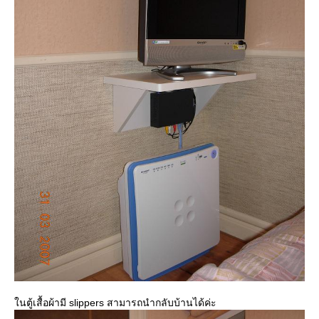
นตู้เสื้อผ้ามี slippers สามารถนำกลับบ้านได้ค่ะ