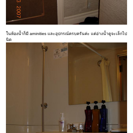
นห้องน้ำก็มี aminities และอุปกรณ์ครบครันค่ะ แต่อ่างน้ำดูจะเล็กไป
นิด