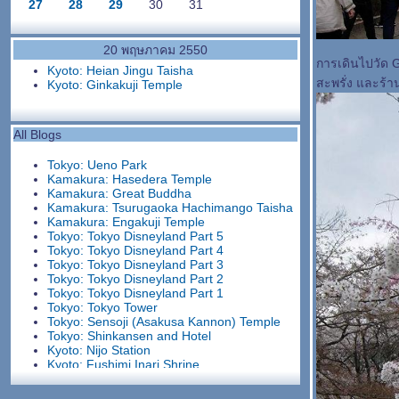
27
28
29
30
31
20 พฤษภาคม 2550
การเดินไปวัด 
Kyoto: Heian Jingu Taisha
สะพรั่ง และร้าน
Kyoto: Ginkakuji Temple
All Blogs
Tokyo: Ueno Park
Kamakura: Hasedera Temple
Kamakura: Great Buddha
Kamakura: Tsurugaoka Hachimango Taisha
Kamakura: Engakuji Temple
Tokyo: Tokyo Disneyland Part 5
Tokyo: Tokyo Disneyland Part 4
Tokyo: Tokyo Disneyland Part 3
Tokyo: Tokyo Disneyland Part 2
Tokyo: Tokyo Disneyland Part 1
Tokyo: Tokyo Tower
Tokyo: Sensoji (Asakusa Kannon) Temple
Tokyo: Shinkansen and Hotel
Kyoto: Nijo Station
Kyoto: Fushimi Inari Shrine
Kyoto: Heian Jingu Taisha
Kyoto: Ginkakuji Temple