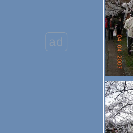
Kyoto: Kinkakuji Temple
Kyoto: Kiyomizu Temple
Nara: Todaiji Temple
Nara: Nara Park
Nara: Kofukuji Temple
Kyoto: Kyoto Station & Hotel
Kobe: Port of Kobe & Merikan Park
Kobe: Nofuku-ji Temple
ad
Himeji: Himeji Castle Part 2
Himeji: Himeji Castle Part 1
Osaka: Universal Studio Japan - Part 3
Osaka: Universal Studio Japan - Part 2
Osaka: Universal Studio Japan - Part 1
Osaka: Dotonbori
Osaka: Sumiyoshi Taisha
Osaka: Osaka Castle
Osaka: Shitennoji Temple
Osaka: KIX&Hotel