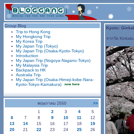
Group Blog
Kyoto: Ginka
Trip to Hong Kong
My Hongkong Trip
จากวัด Kinkaku
My Korea Trip
My Japan Trip (Tokyo)
My Japan Trip (Osaka-Kyoto-Tokyo)
Introduction
My Japan Trip (Nogoya-Nagano-Tokyo)
My Malaysia Trip
Backpack to HK
Australia Trip
My Japan Trip (Osaka-Himeji-kobe-Nara-
Kyoto-Tokyo-Kamakura)
พฤษภาคม 2550
>>
1
2
3
4
5
6
7
8
9
10
11
12
13
14
15
16
17
18
19
20
21
22
23
24
25
26