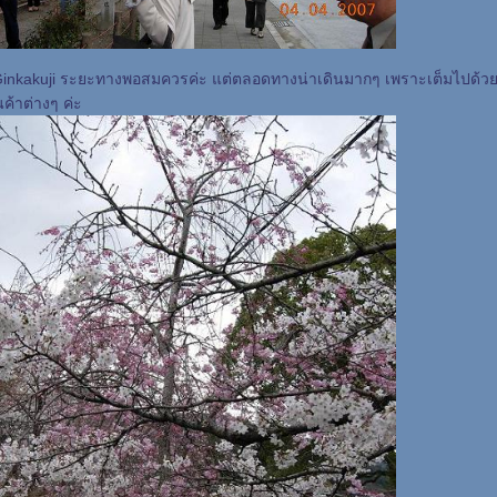
Ginkakuji ระยะทางพอสมควรค่ะ แต่ตลอดทางน่าเดินมากๆ เพราะเต็มไปด้วย
ค้าต่างๆ ค่ะ