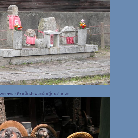
นขายของที่ระลึกจำพวกผ้าญี่ปุ่นด้วยค่ะ