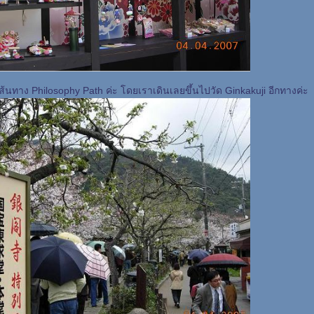
นเส้นทาง Philosophy Path ค่ะ โดยเราเดินเลยขึ้นไปวัด Ginkakuji อีกทางค่ะ