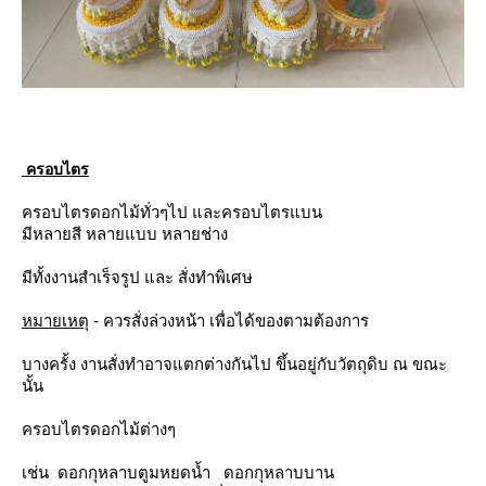
ครอบไตร
ครอบไตรดอกไม้ทั่วๆไป และครอบไตรแบน
มีหลายสี หลายแบบ หลายช่าง
มีทั้งงานสำเร็จรูป และ สั่งทำพิเศษ
หมายเหตุ
- ควรสั่งล่วงหน้า เพื่อได้ของตามต้องการ
บางครั้ง งานสั่งทำอาจแตกต่างกันไป ขึ้นอยู่กับวัตถุดิบ ณ ขณะ
นั้น
ครอบไตรดอกไม้ต่างๆ
เช่น ดอกกุหลาบตูมหยดน้ำ ดอกกุหลาบบาน