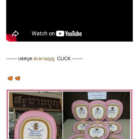
------- เฟสบุค
สะพานบุญ
CLICK -------