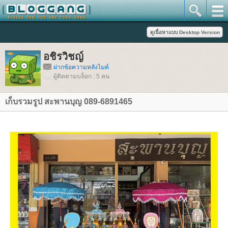
อชิรวิชญ์
ฝากข้อความหลังไมค์
ผู้ติดตามบล็อก : 5 คน
เก็บรวมรูป สะพานบุญ 089-6891465