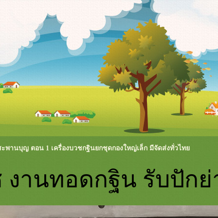
ะพานบุญ ตอน 1 เครื่องบวชกฐินยกชุดกองใหญ่เล็ก มีจัดส่งทั่วไท
 งานทอดกฐิน รับปักย