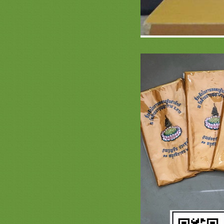
คำแนะนำเพิ่มเติม สำหรับลูกค้าที่จะ
ซื้อเครื่องถวายศาลพระภูมิ ศาลตา
ายต่างๆ
ตัวอย่างการประดับธงราว ( รีวิวจาก
ลูกค้าร้านสะพานบุญ )
รีวิว ชุดพระฤาษี ลายเสือ หมวกและ
่าม ลายเสือ ขนาดคนใส่ได้จริง ( ผ้า
พิมพ์ลาย ) @saphanboon109
จกฟรี 5 ชุด กันหนาวพระสงฆ์ จาก
ร้านสะพานบุญ
** สินค้ายอดนิยมเดือนนี้ ( สะพาน
บุญ ) ** สังฆภัณฑ์ออนไลน์ที่มีหน้า
ร้าน ราคาชัดเจน
งานบวชพรีเมี่ยม กฐิน ตัวอย่างงาน
สั่งปัก ชุดกฐิน ย่าม ตาลปัตร สัปทนต์
หมอนอิง สีต่างๆ 2558-2559
เครื่องกฐิน และบริวารกฐิน ผ้าป่า มี
อะไรบ้าง ( ร้านสะพานบุญ ไลน์ :
@saphanboon109 โทร 089-6891465 )
ตัวอย่างใส่เครดิต ท้ายรายการแบบ
ลโก้ และ แบบตัวอักษร