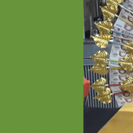
จกฟรี ธงวันแม่คู่ธงชาติ ส่งถึงบ้าน
สำหรับจิตอาสาอ่านหนังสือเพื่อคน
ตาบอดค่ะ จำนวน 20 ชุด
จกฟรี ธงรัชกาลที่ 10 คู่ธงชาติไท
ส่งฟรีถึงบ้าน
ชุดปฏิบัติธรรมเด็ก ชุดขาวเด็ก ชุด
เข้าค่ายธรรมมะ สะพานบุญ
รามอินทรา สังฆภัณฑ์ดีดีที่บอกต่อ
ตัวอย่างงานสั่งปัก สั่งทำ งานสวยๆ
2560 รับปักย่าม รับปักตาลปัตร สัปทน
การไหว้เทพเจ้าแห่งโชคลาภ 2561
ไฉ่ ซิ่ง เอี๊ยะ
กิจกรรมแจกธง 70 ปี และ ธง 84
พรรษา ฟรี จากร้านสะพานบุญ
ธงราวบอลยูโร ธงราวอาเซี่ยน
สำหรับตกแต่งร้านอาหาร ร้านค้า ร้าน
กลางคืน สนามกีฬา สนามฟุตซอล
รีวิวกระถางธูป ใช้ถ่าน และ เทียน
LED ใส่ถ่าน ร้านสังฆภัณฑ์ที่ไว้ใจได้
ของใช้ทำบุญขึ้นบ้านใหม่ เปิดบริษัท
ห้างร้านค้าต่างๆ 089-6891465