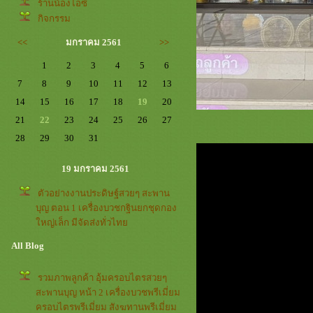
ร้านน้องไอซ์
กิจกรรม
<<
มกราคม 2561
>>
1
2
3
4
5
6
7
8
9
10
11
12
13
14
15
16
17
18
19
20
21
22
23
24
25
26
27
28
29
30
31
19 มกราคม 2561
ตัวอย่างงานประดิษฐ์สวยๆ สะพาน
บุญ ตอน 1 เครื่องบวชกฐินยกชุดกอง
หญ่เล็ก มีจัดส่งทั่วไท
All Blog
รวมภาพลูกค้า อุ้มครอบไตรสวยๆ
สะพานบุญ หน้า 2 เครื่องบวชพรีเมี่ยม
ครอบไตรพรีเมี่ยม สังฆทานพรีเมี่ยม