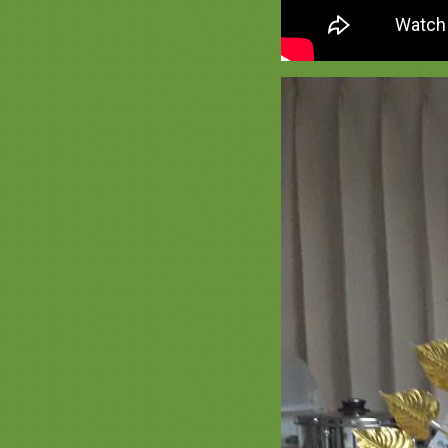
สินค้าประดิษฐ์ ( ตอน 3 ) ครอบไตร
เครื่องบวชเครื่องกฐิน สังฆภัณฑ์
ออนไลน์สะพานบุญ ร้านดีๆที่แนะนำ
คำถามที่พบบ่อยที่สุด - ชุดบวชสีทอง
ราคาเท่าไร กฐินยกชุด บวชครบเซ็ท
สะดวกสบายที่สะพานบุญ
ตัวอย่างงานย่าม ตาลปัตร สัปทน งาน
ประดิษฐ์ เจ้าภาพกฐินงานบวช สว
ครบจบที่ร้านเดียว
ตัวอย่างงานประดิษฐ์สวยๆ สะพาน
บุญ ตอน 2 เครื่องบวชพระใหม่ เครื่อง
กฐินครบชุดสะพานบุญ
รวมภาพ คุณแม่ คุณป้า คุณน้า คุณ
ายคนสวยๆ อุ้มครอบไตรสวยๆ และ
รูปพานแว่นฟ้าสวยๆร้านสะพานบุญ
ตัวอย่างงานประดับธง 2561 ร้านสังฆ
ภัณฑ์ออนไลน์รีวิวเยอะ สะพานบุญ
รามอินทรา
ตัวอย่างงานประดิษฐ์สวยๆ สะพาน
บุญ ตอน 1 เครื่องบวชกฐินยกชุดกอง
หญ่เล็ก มีจัดส่งทั่วไท