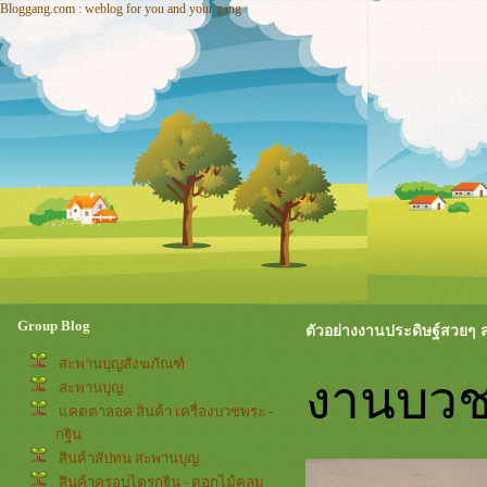
Bloggang.com : weblog for you and your gang
Group Blog
ตัวอย่างงานประดิษฐ์สวยๆ ส
สะพานบุญสังฆภัณฑ์
งานบวช
สะพานบุญ
คตตาลอค สินค้า เครื่องบวชพระ -
กฐิน
สินค้าสัปทน สะพานบุญ
สินค้าครอบไตรกฐิน - ดอกไม้คลุม