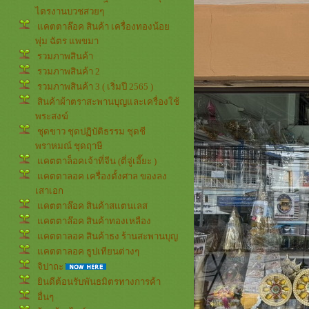
ไตรงานบวชสวยๆ
คตตาล๊อค สินค้า เครื่องทองน้อ
พุ่ม ฉัตร แพขมา
รวมภาพสินค้า
รวมภาพสินค้า 2
รวมภาพสินค้า 3 ( เริ่มปี 2565 )
สินค้าผ้าตราสะพานบุญและเครื่องใช้
พระสงฆ์
ชุดขาว ชุดปฏิบัติธรรม ชุดชี
พราหมณ์ ชุดฤาษี
คตตาล็อคเจ้าที่จีน (ตี่จู่เอี๊ยะ )
คตตาลอค เครื่องตั้งศาล ของลง
เสาเอก
คตตาล๊อค สินค้าสแตนเลส
คตตาล๊อค สินค้าทองเหลือง
คตตาลอค สินค้าธง ร้านสะพานบุญ
คตตาลอค ธูปเทียนต่างๆ
จิปาถะ
ินดีต้อนรับพันธมิตรทางการค้า
อื่นๆ