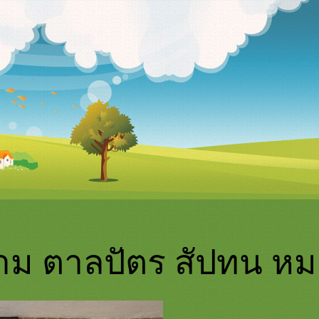
่าม ตาลปัตร สัปทน ห