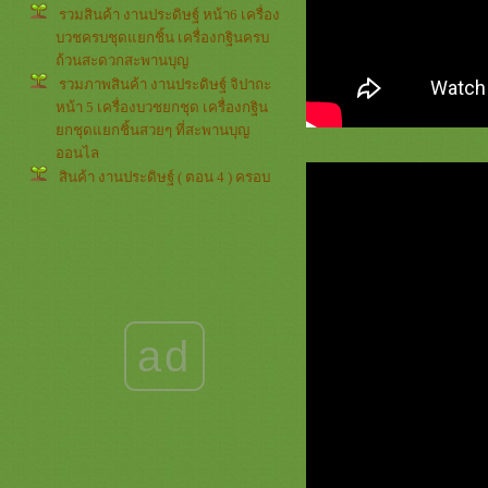
รวมสินค้า งานประดิษฐ์ หน้า6 เครื่อง
บวชครบชุดแยกชิ้น เครื่องกฐินครบ
ถ้วนสะดวกสะพานบุญ
รวมภาพสินค้า งานประดิษฐ์ จิปาถะ
หน้า 5 เครื่องบวชยกชุด เครื่องกฐิน
กชุดแยกชิ้นสวยๆ ที่สะพานบุญ
ออนไล
สินค้า งานประดิษฐ์ ( ตอน 4 ) ครอบ
ไตรสวยๆซื้อที่ไหนที่นี่เลย สะพานบุญ
สังฆภัณฑ์ออนไลน์ที่มีหน้าร้าน
สารบัญ เครื่องบวชพระใหม่ :ซื้อ
ที่ไหนดี ที่ร้านสะพานบุญเลยค่ะ ครบ
ละสะดวกสบา
เครื่องบวชพระแบบเรียบง่าย 2563
BY สะพานบุญ 089-6891465
ad
รีวิวสินค้าลายเสือ หน้า 2 ชุดฤาษี ชุด
ลายเสือ สไบสุดสาคร สังฆภัณฑ์
ออนไลน์ที่มีหน้าร้าน
หน้านี้รวมของใช้งานแต่ง จิปาถะ
สะพานบุญ 089-6891465 *หยุด
อาทิตย์ *พรีเมี่ยม