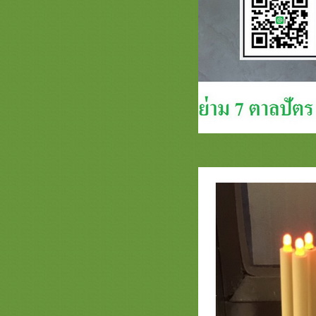
ร้านสะพานบุญ ร่วมเทิดพระเกียรติ
ม่ของแผ่นดิน แจกธง ส.ก. ฟรี!!!
การจัดโต๊ะพิธี และ การวางพานพุ่ม
วันพ่อวันแม่ งานเฉลิมพระเกียรติ
รวมภาพผู้ร่วมกิจกรรม แจกฟรี ถุง
ตาข่ายสังฆทาน ฉลองครบ คนวิวเวบ
120000 คน
สินค้าต้อนรับเทศกาลสงกรานต์ มา
ล้ววววว ร้านสะพานบุญ
กิจกรรมแจก ชุดกันหนาว สำหรับพระ
สงฆ์ ฟรี จ้า