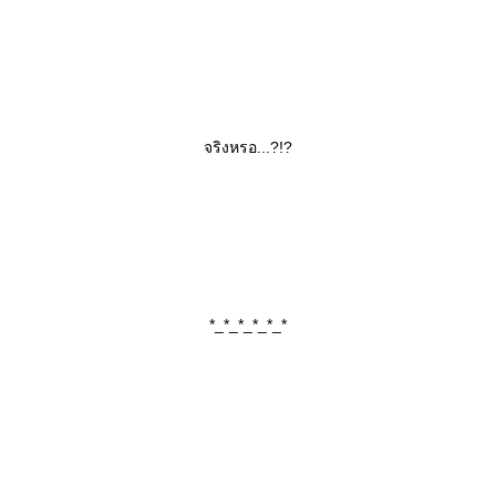
จริงหรอ...?!?‎
*_*_*_*_*_*