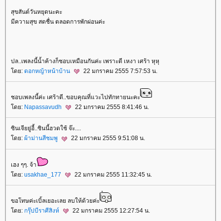
สุขสันต์วันหยุดนะคะ
มีความสุข สดชื่น ตลอดการพักผ่อนค่ะ
ปล..เพลงนี้น้ำค้างก็ชอบเหมือนกันค่ะ เพราะดี เหงา เศร้า หุหุ
ดย:
ดอกหญ้าหน้าบ้าน
22 มกราคม 2555 7:57:53 น.
ชอบเพลงนี้ค่ะ เศร้าดี..ขอบคุณที่แวะไปทักทายนะคะ
ดย:
Napassavudh
22 มกราคม 2555 8:41:46 น.
ซินเจียยู่อี้..ซินนี้ฮวดใช้ จ๊ะ....
ดย:
ผ้าม่านสีชมพู
22 มกราคม 2555 9:51:08 น.
เฮง ๆๆ. จ้า
ดย:
usakhae_177
22 มกราคม 2555 11:32:45 น.
ขอโทษค่ะเบิ้ลเยอะเลย ลบให้ด้วยค่ะ
ดย:
กรุ๊ปบีราศีสิงห์
22 มกราคม 2555 12:27:54 น.