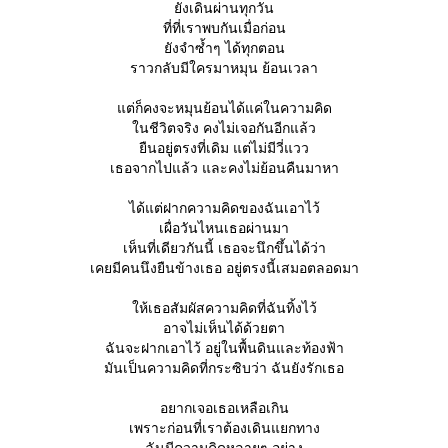
ังเดินผ่านทุกวัน
ที่ที่เราพบกันเมื่อก่อน
ังจำซ้ำๆ ได้ทุกตอน
ราวกลับมีใครมาหมุน ย้อนเวลา
ต่ก็คงจะหมุนย้อนได้แค่ในความคิด
นชีวิตจริง คงไม่เจอกันอีกแล้ว
ืนอยู่ตรงที่เดิม แต่ไม่มีวี่แวว
เธอจากไปแล้ว และคงไม่ย้อนคืนมาหา
ได้แต่ฝากความคิดของฉันเอาไว้
เผื่อวันไหนเธอผ่านมา
เห็นที่เดียวกันนี้ เธอจะนึกขึ้นได้ว่า
เคยมีคนนึงยืนข้างเธอ อยู่ตรงนี้เสมอตลอดมา
ห้เธอสัมผัสความคิดที่ฉันทิ้งไว้
อาจไม่เห็นได้ด้วยตา
ฉันจะฝากเอาไว้ อยู่ในพื้นดินและท้องฟ้า
มันเป็นความคิดที่กระซิบว่า ฉันยังรักเธอ
อยากเจอเธอเหลือเกิน
เพราะก่อนที่เราต้องเดินแยกทาง