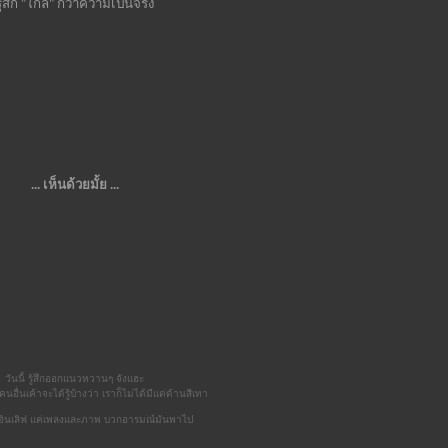
ู้สึก "ใกล้" กว่าความเป็นจริง
... เห็นด้วยมั้ย ...
วันนี้ รู้สึกออกแนวหวานๆ จังแฮะ
นอื่นเค้าจะได้รู้บ้างว่า เราก็ไม่ได้มีแต่ด้านสีเทา
ด้อินเลิฟ แค่เพลงและภาพ บวกอารมณ์มันพาไป