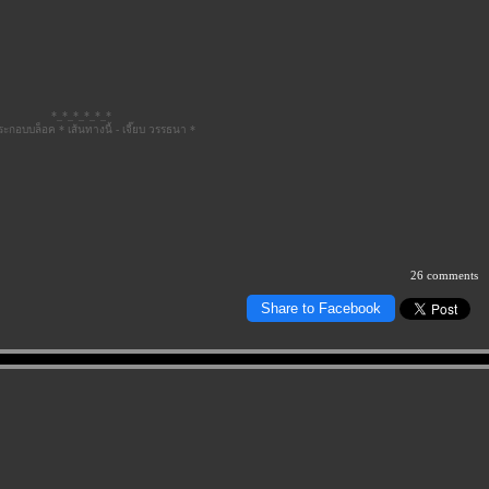
*_*_*_*_*_*
ะกอบบล็อค * เส้นทางนี้ - เจี๊ยบ วรรธนา *
26 comments
Share to Facebook