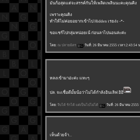
มันก้อสุดแต่จะสรรค์กันให้เพลิดเพลินนะคะคุณคิง
เพราะคุณคิง
ทำให้ไม่ค่อยอยากเข้าไป Hidden เรยง่ะ -*-
ขอแชร์ไปกลุ่มหน่อยเน้ ก่อนลาไปนอนล่ะค่ะ
ดย:
ณ ปลายฉัตร
วันที่: 26 มีนาคม 2555 เวลา:2:43:54 
หลงเข้ามาอ่ะค่ะ แหะๆ
ปล. จะเชื่อดีมั้ยน้อว่าไม่ได้กำลังอินเลิฟ อิอิ
ดย:
จีบได้ รักได้ แต่เป็นไปไม่ได้
วันที่: 26 มีนาคม 2555
เห็นด้วยจ้า...