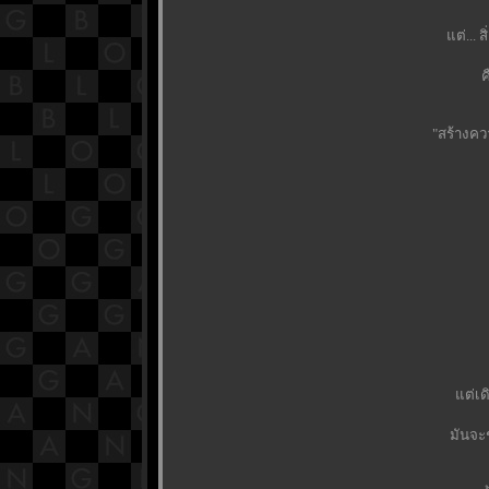
ต่... 
ค
"สร้างคว
ต่เด
มันจะช