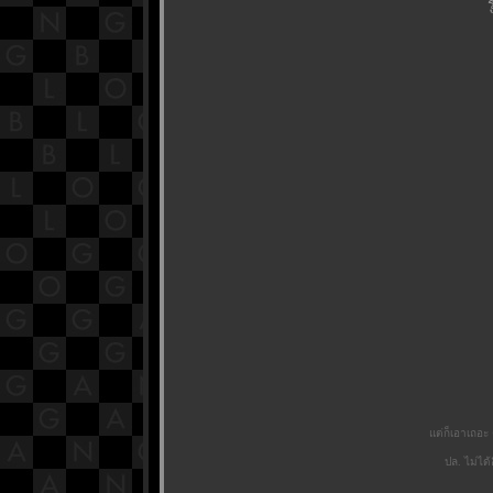
ร
ต่ก็เอาเถอะ ค
ปล. ไม่ไ