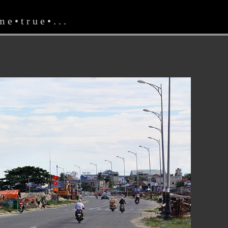
e • t r u e • . . .