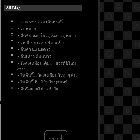
All Blog
• ระยะทาง ของ เส้นทางนี้
• จดหมา
• คืนทีฝนตก ในฤดูเหงา ฤดูหนาว
• เ ห นื่ อ ย แ ล ะ อ่ อ น ล้ า
• คืนค่ำ นั่ง นับดาว
• คืนเหงา คืนหนาว...
• ยังคงเหมือนเดิม... : สวัสดีปีใหม่
2555
• ในคืนนี้... ก็คงเหมือนกับทุกๆ คืน
• ในคืนนี้ ที่... ไร้(เสียง)จันทร์...
• คืนนึงผ่านไป... เช้าวัน
หม่(กำลัง)ผ่านมา...
ad