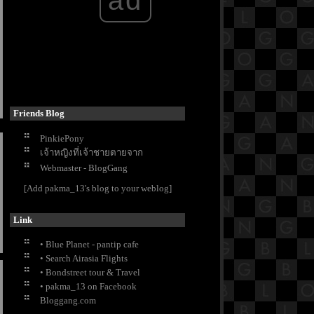
Friends Blog
PinkiePony
เจ้าหญิงที่เจ้าชายตายจาก
Webmaster - BlogGang
[Add pakma_13's blog to your weblog]
Link
• Blue Planet - pantip cafe
• Search Airasia Flights
• Bondstreet tour & Travel
• pakma_13 on Facebook
Bloggang.com