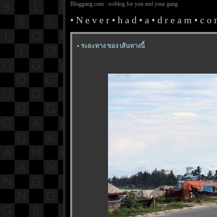
Bloggang.com : weblog for you and your gang
• N e v e r • h a d • a • d r e a m • c o m 
• ระยะทาง ของ เส้นทางนี้