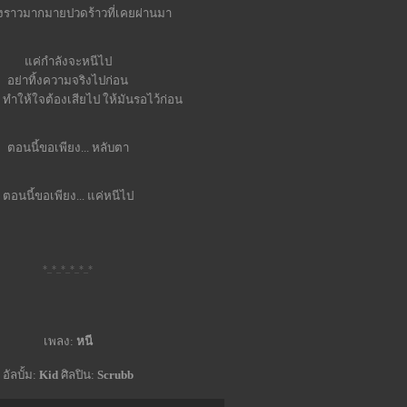
่องราวมากมายปวดร้าวที่เคยผ่านมา
ค่กำลังจะหนีไป
อย่าทิ้งความจริงไปก่อน
. ทำให้ใจต้องเสียไป ให้มันรอไว้ก่อน
ตอนนี้ขอเพียง... หลับตา
ตอนนี้ขอเพียง... แค่หนีไป
*_*_*_*_*_*
เพลง:
หนี
อัลบั้ม:
Kid
ศิลปิน:
Scrubb