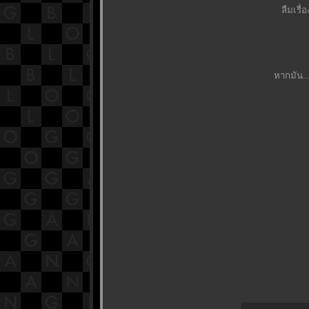
ลืมเรื
หากมัน..