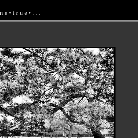
e • t r u e • . . .