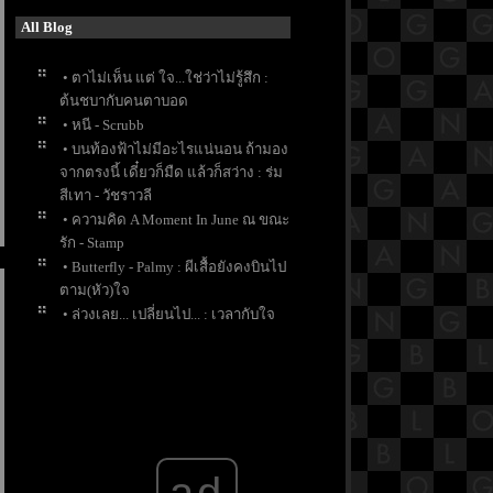
All Blog
• ตาไม่เห็น แต่ ใจ...ใช่ว่าไม่รู้สึก :
ต้นชบากับคนตาบอด
• หนี - Scrubb
• บนท้องฟ้าไม่มีอะไรแน่นอน ถ้ามอง
จากตรงนี้ เดี๋ยวก็มืด แล้วก็สว่าง : ร่ม
สีเทา - วัชราวลี
• ความคิด A Moment In June ณ ขณะ
รัก - Stamp
• Butterfly - Palmy : ผีเสื้อยังคงบินไป
ตาม(หัว)ใจ
• ล่วงเลย... เปลี่ยนไป... : เวลากับใจ
คน - เป๊ก ผลิตโชค
• "ปิดผนึก" : Sealed
• have a nice "weekend"
• ขอ "พื้นที่เล็กๆ"...ให้ยังเป็นเด็ก...อยู่
ได้ไหม...
• ความทรงจำดีๆ ทุกอย่างยังคง...
ad
"ทุ้มอยู่ในใจ"