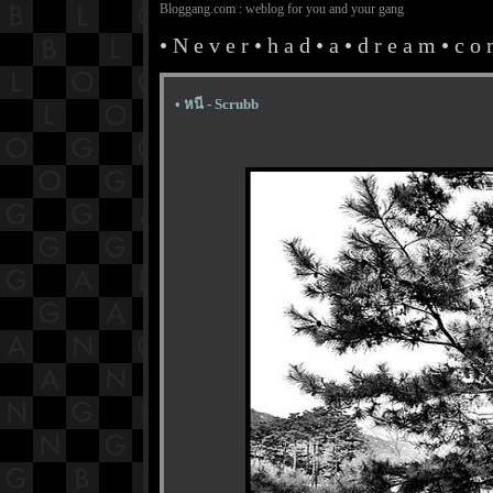
Bloggang.com : weblog for you and your gang
• N e v e r • h a d • a • d r e a m • c o m 
• หนี - Scrubb