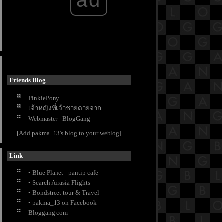
Friends Blog
PinkiePony
เจ้าหญิงที่เจ้าชายตายจาก
Webmaster - BlogGang
[Add pakma_13's blog to your weblog]
Link
• Blue Planet - pantip cafe
• Search Airasia Flights
• Bondstreet tour & Travel
• pakma_13 on Facebook
Bloggang.com