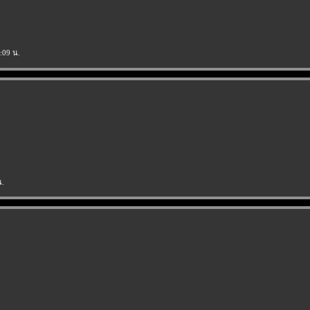
:09 น.
น.