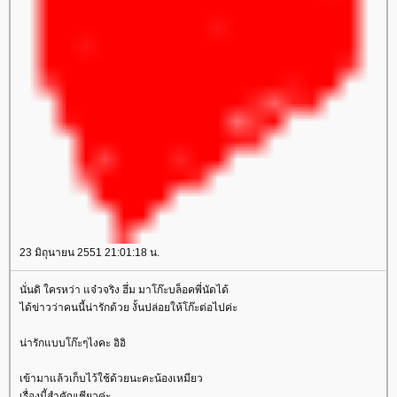
23 มิถุนายน 2551 21:01:18 น.
นั่นดิ ใครหว่า แจ๋วจริง ฮึ่ม มาโก๊ะบล็อคพี่นัดได้
ได้ข่าวว่าคนนี้น่ารักด้วย งั้นปล่อยให้โก๊ะต่อไปค่ะ
น่ารักแบบโก๊ะๆไงคะ อิอิ
เข้ามาแล้วเก็บไว้ใช้ด้วยนะคะน้องเหมียว
เรื่องนี้สำคัญเชียวค่ะ