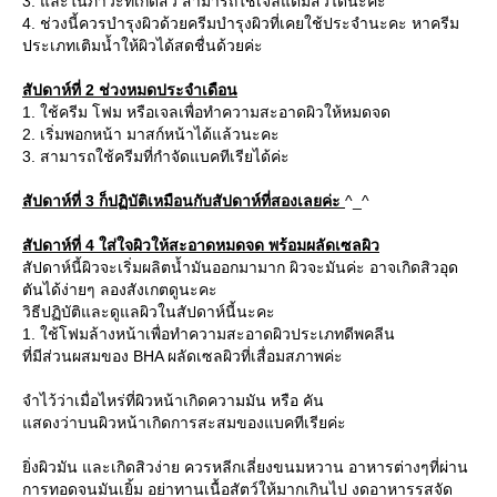
3. และในภาวะที่เกิดสิว สามารถใช้เจลแต้มสิวได้นะคะ
4. ช่วงนี้ควรบำรุงผิวด้วยครีมบำรุงผิวที่เคยใช้ประจำนะคะ หาครีม
ประเภทเติมน้ำให้ผิวได้สดชื่นด้วยค่ะ
สัปดาห์ที่ 2 ช่วงหมดประจำเดือน
1. ใช้ครีม โฟม หรือเจลเพื่อทำความสะอาดผิวให้หมดจด
2. เริ่มพอกหน้า มาสก์หน้าได้แล้วนะคะ
3. สามารถใช้ครีมที่กำจัดแบคทีเรียได้ค่ะ
สัปดาห์ที่ 3 ก็ปฏิบัติเหมือนกับสัปดาห์ที่สองเลยค่ะ
^_^
สัปดาห์ที่ 4 ใส่ใจผิวให้สะอาดหมดจด พร้อมผลัดเซลผิว
สัปดาห์นี้ผิวจะเริ่มผลิตน้ำมันออกมามาก ผิวจะมันค่ะ อาจเกิดสิวอุด
ตันได้ง่ายๆ ลองสังเกตดูนะคะ
วิธีปฏิบัติและดูแลผิวในสัปดาห์นี้นะคะ
1. ใช้โฟมล้างหน้าเพื่อทำความสะอาดผิวประเภทดีพคลีน
ที่มีส่วนผสมของ BHA ผลัดเซลผิวที่เสื่อมสภาพค่ะ
จำไว้ว่าเมื่อไหร่ที่ผิวหน้าเกิดความมัน หรือ คัน
สดงว่าบนผิวหน้าเกิดการสะสมของแบคทีเรียค่ะ
ิ่งผิวมัน และเกิดสิวง่าย ควรหลีกเลี่ยงขนมหวาน อาหารต่างๆที่ผ่าน
การทอดจนมันเยิ้ม อย่าทานเนื้อสัตว์ให้มากเกินไป งดอาหารรสจัด