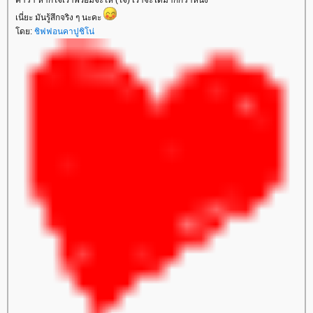
คำว่า หากใจเราพร้อมจะให้ (ใจ) เราจะได้มากกว่าหนึ่ง
เนี่ยะ มันรู้สึกจริง ๆ นะคะ
ดย:
ชิฟฟอนคาปูชิโน่