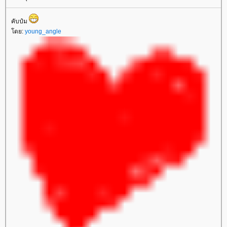
คับป๋ม
ดย:
young_angle