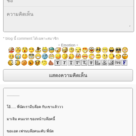
* blog นี้ comment ได้เฉพาะสมาชิก
+
Emotion
+
..............
อ้...... พี่นัดเรามีบล๊อค กับเขาแล้ววว
มาเจิม คนแรก ของหน้าบล๊อคนี้
ขอแอด เฟรนบล๊อคนะคับ พี่นัด