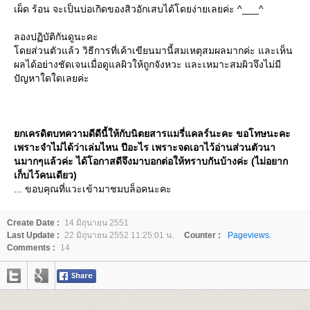
เผ็ด ร้อน จะเป็นบ่อเกิดของสิวอักเสบได้โดยง่ายเลยค่ะ ^___^
ลองปฏิบัติกันดูนะคะ
ดยส่วนตัวแล้ว วิธีการที่เค้าเขียนมานี้สมเหตุสมผลมากค่ะ และเห็น
ผลได้อย่างชัดเจนเมื่อดูแลผิวให้ถูกจังหวะ และเหมาะสมผิวจึงไม่มี
ปัญหาใดใดเลยค่ะ
กเครดิตบทความดีดีนี้ให้กับนิตยสารแมรี่แคลร์นะคะ ขอโทษนะคะ
เพราะจำไม่ได้ว่าเล่มไหน ปีอะไร เพราะจดเอาไว้อ่านส่วนตัวนา
นมากๆแล้วค่ะ ได้โอกาสดีจึงมาบอกต่อให้ทราบกันบ้างค่ะ (ไม่อยาก
เก็บไว้คนเดียว)
... ขอบคุณที่แวะเข้ามาชมบล็อคนะคะ
Create Date :
14 มิถุนายน 2551
Last Update :
22 มิถุนายน 2552 11:25:01 น.
Counter :
Pageviews.
Comments :
14