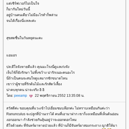
ต่เซิร์ฟเวอร์ไม่เป็นใจ
ก็มากันใหม่วันนี้
อยู่บ้านคนเดียวไม่มีอะไรทำก็พล่าม
จนได้เรื่องนี่แหละค่ะ
สุขสดชื่นในวันหยุดนะคะ
อมอร
ปล.ดึใจจังหายดีแล้ว คุณมะโรงนี่ดูแลเก่งจัง
เจ็บไข้ก็ยังรักษา ไม่ทิ้งขว้าง น่ารักเนอะคนอะไร
นี่ถ้าเป็นคนจะสนใจดูแลมากซักขนาดไหน
เขาว่าผู้ชายที่รักต้นไม้และรักสัตว์เลี้ยง
น่าคบทุกคน น่าจะจริง อิ อิ
ดย:
peeamp
22 พฤศจิกายน 2552 13:35:08 น.
สวัสดีค่ะ ขอบคุณที่แวะเข้าไปเยี่ยมชมบล๊อกค่ะ ไม่ทราบเหมือนกันค่ะว่า
Ranunculus จะปลูกที่บ้านเราได้ คนที่เอามาฝาก เขาก็งงเหมือนที่เห็นต้นอ่อน
งอกออกมา กำลังช่วยกันลุ้นอยู่ว่าจะออกดอกไหม
ดีใจด้วยค่ะ ที่จันทร์ผาหายป่วยแล้ว ที่บ้านก็มีจันทร์ผาสองกระถาง ญาติให้มา