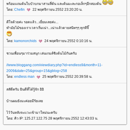
พร้อมแถมต้นใบบัวบกมาสามสี่ต้น และต้นมะละกอเล็กๆอีกสองต้น
ดย:
Chefin
22 พฤศจิกายน 2552 23:20:20 น.
ดีใจด้วยค่ะ รอดแล้ว...เยี่ยมเลยค่ะ...
ทำมัยไม้ของเราเวลาเริ่มเน่า...เน่าแล้วตายสนิทๆๆ ทุกทีจิ๊
ดย:
kamonorchids
24 พฤศจิกายน 2552 0:10:16 น.
ชวนเพื่อนๆมาร่วมสนุก เล่นเกมส์ชิงต้นไม้กันครับ
//www.bloggang.com/viewdiary.php?id=endless9&month=11-
2009&date=25&group=15&gblog=258
ดย:
endless man
25 พฤศจิกายน 2552 20:39:58 น.
สสัดีครับ ยินดีที่ได้รู้จัก อิอิ
บ้านผมยังมะค่อยมีรัยเล
ไว้วันหลังจะเเวะเข้ามาใหม่นะครับ
ดย: คิว IP: 125.27.122.75 28 พฤศจิกายน 2552 12:43:03 น.