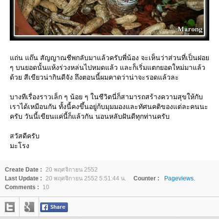
ถ่น แถ๊น สัญญาณชีพกลับมาแล้วครับพี่น้อง จะเห็นว่าส่วนที่เป็นฝอ
ๆ บนยอดนั้นแห้งร่วงหล่นไปหมดแล้ว และก็เริ่มแตกยอดใหม่มาแล้ว
ด้วย สีเขียวน่ากินดีจัง ถึงตอนนี้ผมคาดว่าน่าจะรอดแล้วละ
บางทีเรื่องราวเล็ก ๆ น้อย ๆ ในชีวิตนี่ก็สามารถสร้างความสุขให้กับ
เราได้เหมือนกัน ทั้งนี้คงขึ้นอยู่ก้บมุมมองและทัศนคติของแต่ละคนนะ
ครับ วันนี้เขียนแค่นี้ก็แล้วกัน นอนหลับฝันดีทุกท่านครับ
สวัสดีครับ
มะโรง
Create Date :
20 พฤศจิกายน 2552
Last Update :
20 พฤศจิกายน 2552 5:51:44 น.
Counter :
Pageviews.
Comments :
10