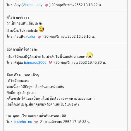
ดย: Aoy (
Violeta Lady
) 20 พฤศจิกายน 2552 13:18:22 น.
ดีใจด้วยจร้าาา
ถ้าเป็นก้อนหินเลี้ยงน่ะค่ะ
ป่านนี้คงไม่รอดอ่ะค่ะ
ดย: ก้อนหิน (
cator
) 20 พฤศจิกายน 2552 16:59:10 น.
รอดตายก็ดีใจด้วยคะ
กล้วยไม้ของพี่นู๋อ้อเน่าแล้วเน่าลับไม่ฟื้นนกลับมาเลยคะ
ดย: พี่นู๋อ้อ (
pinuaoo2006
) 20 พฤศจิกายน 2552 19:45:30 น.
ต๊อด ต๊อด....รอดแล้วๆ
..ดีใจด้วยนะคะ
ตอนนี้เราก็มีปัญหาเรื่องจันผาเหมือนกัน
คือพี่แกสูงเอ้าสูงเอา
ครั้นจะตัดให้แตกเป็นพุ่มใหม่ ก็กลัวว่าจะหดหายไม่ยอมแตก
เลยได้แต่นั่งดู..พี่แกคุยกับหลังคาเล่นไปวันๆ อะคะ
ปล. คุณมะโรงชอบทานถั่วต้มเหรอคะ อิอิ
ดย:
mutcha_nu
21 พฤศจิกายน 2552 17:18:33 น.