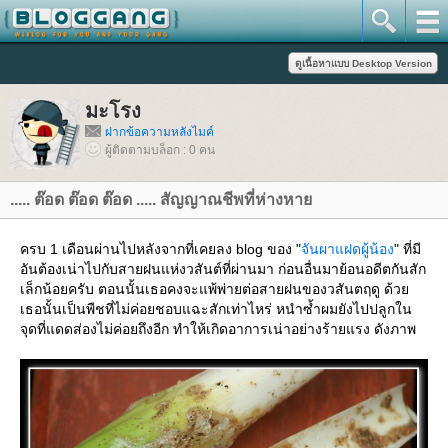
มะโรง
ฝากข้อความหลังไมค์
ผู้ติดตามบล็อก : 0 คน
..... ต๊อด ต๊อด ต๊อด ..... สัญญาณชีพที่ห่างหา
ครบ 1 เดือนผ่านไปหลังจากที่เคยลง blog ของ "
จันผาแฝดผู้น้อง
" ที่มี
อันต้องเน่าไปกับสายฝนแห่งวสันต์ที่ผ่านมา ก่อนอื่นมาย้อนอดีตกันสัก
เล็กน้อยครับ ตอนนั้นเธอคงจะแพ้พ่ายต่อสายฝนของวสันตฤดู ด้ว
เธอนั้นเป็นพืชที่ไม่ค่อยชอบแฉะสักเท่าไหร่ หนำซ้ำผมยังไปปลูกใน
จุดที่แดดส่องไม่ค่อยถึงอีก ทำให้เกิดอาการเน่าอย่างร้ายแรง ดังภาพ