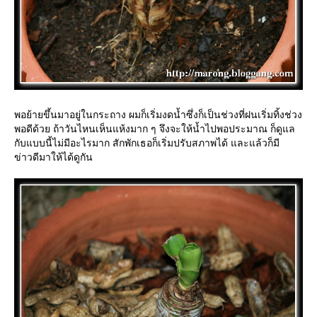
พอย้ายขึ้นมาอยู่ในกระถาง ผมก็เริ่มงดน้ำซึ่งก็เป็นช่วงที่ฝนเริ่มทิ้งช่วง
พอดีด้วย ถ้าวันไหนเห็นแห้งมาก ๆ จึงจะให้น้ำไปพอประมาณ ก็ดูแล
กับแบบนี้ไม่มีอะไรมาก สักพักเธอก็เริ่มปรับสภาพได้ และแล้วก็มี
ข่าวดีมาให้ได้ดูกัน