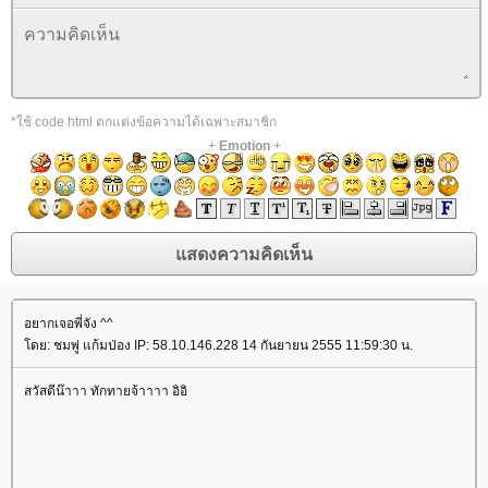
*ใช้ code html ตกแต่งข้อความได้เฉพาะสมาชิก
+
Emotion
+
อยากเจอพี่จัง ^^
ดย: ชมพู่ แก้มป่อง IP: 58.10.146.228 14 กันยายน 2555 11:59:30 น.
สวัสดีน๊าาา ทักทายจ้าาาา อิอิ
rassapoom
rassapoom clinic
รัสมิ์ภูมิ
รัสมิ์ภูมิ คลินิก
Neauvia
ฟิลเลอร์
Ultra V Hyal Filler
ฟิลเลอร์
ฉีดฟิลเลอร์
ฟิลเลอร์
ฉีดฟิลเลอร์
Ultraformer
กกระชับ
ลดริ้วรอ
สลายไขมันใต้ชั้นผิว
ฟิลเลอร์ร่องแก้ม
ฉีดฟิลเลอร์ร่องแก้ม
Drakarian
สลายไขมันใต้ผิว
ฉีดฟิลเลอร์ปาก
ฟิลเลอร์ปาก
เลเซอร์กำจัดขน
เลเซอร์ขน
กำจัดขน
Hair Removal
ฉีดฟิลเลอร์น้องสาว
ฟิลเลอร์น้องสาว
ดูดไขมันเหนียง
คางสองชั้น
FaceTite
AccuTite
Hifu
Super Hifu
มาส์กหน้า
ตาสองชั้น
ทำตาสองชั้น
ศัลยกรรมตาสองชั้น
ฟิลเลอร์สะโพก
ฟิลเลอร์เสริมสะโพก
ฉีดฟิลเลอร์สะโพก
ฉีดฟิลเลอร์เสริมสะโพก
Morpheus
Morpheus Pro
กกระชับผิว
ฟิลเลอร์คาง
ปรแกรมฟิลเลอร์คาง
Exosome
Exosome Plus
Exosome
Plus+
กระชับช่องคลอด
ช่องคลอด
Vaginal
Vaginal Reju
Skin Quality
ฉีดฟิลเลอร์ใต้ตา
ฟิลเลอร์ใต้ตา
Ultracol
ไหมน้ำ
Allergan
บ Allergan
ฉีดโบ Allergan
Super Skin Laser
ฝ้า กระ
ฝ้า กระ จุดด่างดำ
Picocare 450 Laser
ร้อยไหม
ร้อยไหมคืออะไร