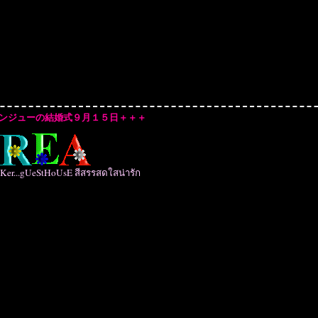
+ヒョンジューの結婚式９月１５日＋＋＋
r...gUeStHoUsE สีสรรสดใสน่ารัก