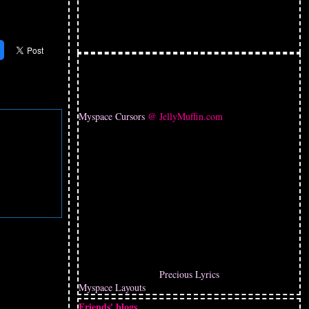
Myspace Cursors
@ JellyMuffin.com
Precious Lyrics
Myspace Layouts
Friends' blogs