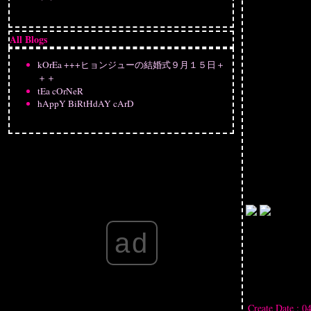
All Blogs
kOrEa +++ヒョンジューの結婚式９月１５日＋
＋＋
tEa cOrNeR
hAppY BiRtHdAY cArD
ad
Create Date : 