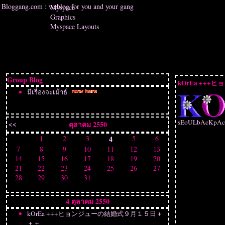
Bloggang.com : weblog for you and your gang
Myspace
Graphics
Myspace Layouts
Group Blog
kOrEa ++
มีเรื่องจะเม้าธ์
sEoULbAcKpAcKe
<<
ตุลาคม 2550
1
2
3
4
5
6
7
8
9
10
11
12
13
14
15
16
17
18
19
20
21
22
23
24
25
26
27
28
29
30
31
4 ตุลาคม 2550
kOrEa +++ヒョンジューの結婚式９月１５日＋
＋＋