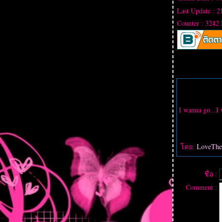
Last Update : 
Counter : 3242
I wanna go...I 
ดย:
LoveTh
ชื่อ :
Comment :