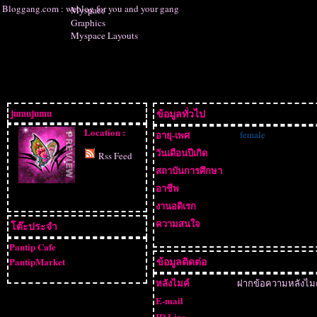
Bloggang.com : weblog for you and your gang
Myspace
Graphics
Myspace Layouts
jumujumu
ข้อมูลทั่วไป
Location :
อายุ-เพศ
female
วันเดือนปีเกิด
Rss Feed
สถาบันการศึกษา
อาชีพ
งานอดิเรก
ความสนใจ
โต๊ะประจำ
Pantip Cafe
ข้อมูลติดต่อ
PantipMarket
หลังไมค์
ฝากข้อความหลังไม
E-mail
ID Line