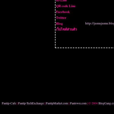
QR code Line
Facebook
Twitter
Blog
http://jumujumu.bl
เว็บไซต์ส่วนตัว
Pantip-Cafe
|
Pantip-TechExchange
|
PantipMarket.com
|
Pantown.com
| © 2004
BlogGang.c