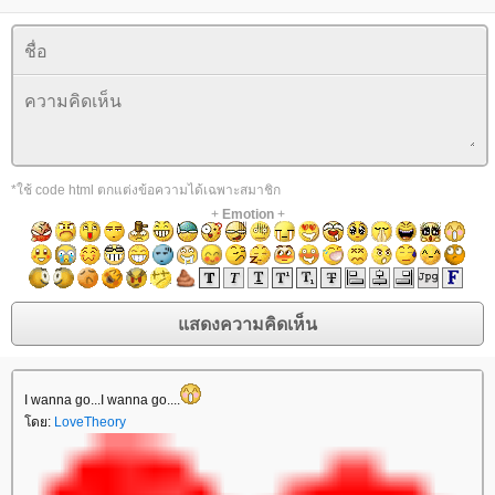
*ใช้ code html ตกแต่งข้อความได้เฉพาะสมาชิก
+
Emotion
+
I wanna go...I wanna go....
โดย:
LoveTheory