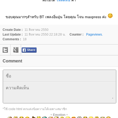
ฟังไม่ได้
โหลดที่นี่
ค่า
ขอบคุณมากๆสำหรับ BT เพลงอิ่มอุ่น โดยคุณ โจน maxpress ค่ะ
Create Date :
11 สิงหาคม 2550
Last Update :
11 สิงหาคม 2550 22:18:28 น.
Counter :
Pageviews.
Comments :
18
Comment
*ใช้ code html ตกแต่งข้อความได้เฉพาะสมาชิก
+
Emotion
+