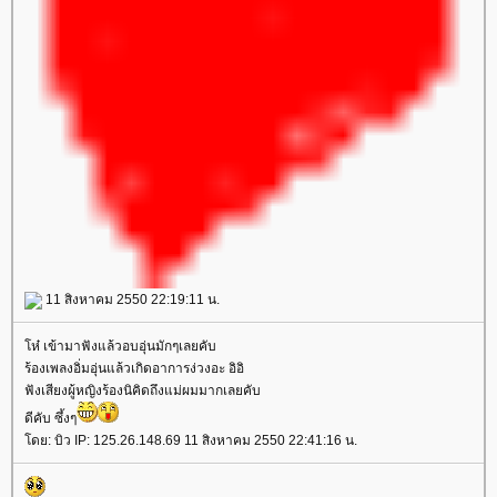
11 สิงหาคม 2550 22:19:11 น.
โห๋ เข้ามาฟังแล้วอบอุ่นมักๆเลยคับ
ร้องเพลงอิ่มอุ่นแล้วเกิดอาการง่วงอะ อิอิ
ฟังเสียงผู้หญิงร้องนิคิดถึงแม่ผมมากเลยคับ
ดีคับ ซึ้งๆ
โดย: บิว IP: 125.26.148.69 11 สิงหาคม 2550 22:41:16 น.