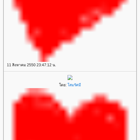
11 สิงหาคม 2550 23:47:12 น.
โดย:
โสมรัศมี