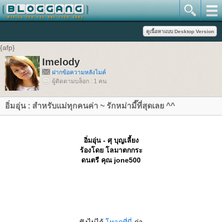
{afp}
Imelody
ฝากข้อความหลังไมค์
ผู้ติดตามบล็อก : 1 คน
อิ่มอุ่น : สำหรับแม่ทุกคนค่า ~ รักหม่ามี๊ที่สุดเลย ^^
อิ่มอุ่น - ศุ บุญเลี้ยง
ร้องโดย โลมาตกกระ
ดนตรี คุณ jone500