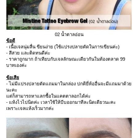
02 น้ำตาลอ่อน
ข้อดี
- เนื้อเจลนุ่มลื่น ขียนง่าย (ใช้แปรงปลายตัดในการเขียนค่ะ)
- สีสวย และติดทนดีค่ะ
- ราคาถูกมาก ถ้าเทียบกับเจลลักษณะเดียวกันในท้องตลาด 99
บาทเองค่ะ
ข้อเสี
- ไม่มีแปรงปลายตัดแถมมาในกล่อง ปกติยี่ห้ออื่นจะมีแถมมาด้ว
นะคะ
ต่ก็สามารถหาแลกซื้อในแคตตาลอกได้ค่ะ
- แห้งไวไปนิดค่ะ เวลาใช้ให้บีบออกมาทีละนิดเดียวนะคะ
เพราะเจลแห้งเร็วมากค่ะ