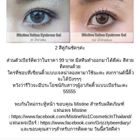
2 สีคู่กันชัดๆค่ะ
ส่วนตัวเบียร์คิดว่าในราคา 99 บาท มีสทีนทำออกมาได้ดีค่ะ สีสว
ติดทนด้ว
ครที่ชอบที่เขียนคิ้วแบบเจลน่าลองหามาใช้นะคะ สงกรานต์นี้คิ้ว
จะได้ปังๆๆๆ
หวังว่ารีวิวจะมีประโยชน์กับสาวๆผู้อาภัพคิ้วแบบเบียร์นะคะ
55555
พบกันใหม่กระทู้หน้า ขอบคุณ Mistine สำหรับผลิตภัณฑ์
ฟนเพจ Mistine
: https://www.facebook.com/MistineNo1CosmeticInThailand/
ฟนเพจเบียร์ : https://www.facebook.com/Grizzlybeerdiary/
ละขอบคุณสาวๆสำหรับการติดตาม วันนี้สวัสดีค่า