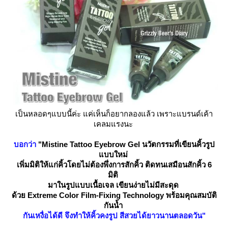
เป็นหลอดๆแบบนี้ค่ะ แค่เห็นก็อยากลองแล้ว เพราะแบรนด์เค้า
เคลมแรงนะ
บอกว่า
"Mistine Tattoo Eyebrow Gel นวัตกรรมที่เขียนคิ้วรูป
บบใหม่
เพิ่มมิติให้แก่คิ้ว
ดยไม่ต้องพึ่งการสักคิ้ว ติดทนเสมือนสักคิ้ว 6
มิติ
มาในรูปแบบเนื้อเจล เขียนง่า
ไม่มีสะดุด
ด้วย Extreme Color Film-Fixing Technology พร้อมคุณสมบัติ
กันน้ำ
กันเหงื่อได้ดี จึงทำให้คิ้วคงรูป สีสวยได้ยาวนานตลอดวัน"