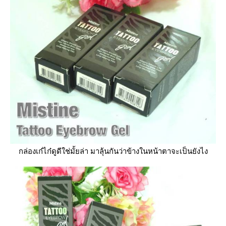
กล่องเก๋ไก๋ดูดีใช่มั้ยล่า มาลุ้นกันว่าข้างในหน้าตาจะเป็นยังไง