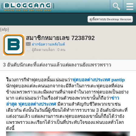
{afp}
สมาชิกหมายเลข 7238792
ฝากข้อความหลังไมค์
ผู้ติดตามบล็อก : 0 คน
3 อันดับนักเตะที่แต่งงานแล้วแต่ผลงานยังแพรวพราว
ใ
นวงการกีฬาฟุตบอลนั้นแน่นอนว่า
ฟุตบอลต่างประเทศ pantip
นักฟุตบอลแต่ละคนนอกจากจะมีลีลาในการเตะฟุตบอลที่ค่อน
ข้างแพรวพราวและมีผลงานที่น่าจดจำในวงการฟุตบอลเป็นอย่าง
มาก แต่แน่นอนว่าในเรื่องส่วนตัวของพวกเขานั้นก็ถือว่า
ข่าว
ล่าสุด ฟุตบอลต่างประเทศ
มีความสำคัญกับชีวิตพวกเขาเช่น
เดียวกัน ดังนั้นในวันนี้ผู้เขียนได้ทำการรวบรวม 3 อันดับนักเตะที่
แต่งงานแล้ว แต่ผลงานการเตะฟุตบอลของเขานั้นก็ถือได้ว่ายัง
แพรวพราวและเรียกได้ว่าเป็นที่ประทับใจของแฟนบอลทั่วโลก
ดังนี้