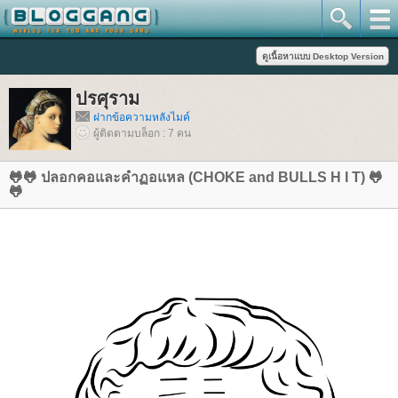
ปรศุราม
ฝากข้อความหลังไมค์
ผู้ติดตามบล็อก : 7 คน
🐸🐸 ปลอกคอและคำฏอแหล​ (CHOKE and BULLS H I T) 🐸
🐸