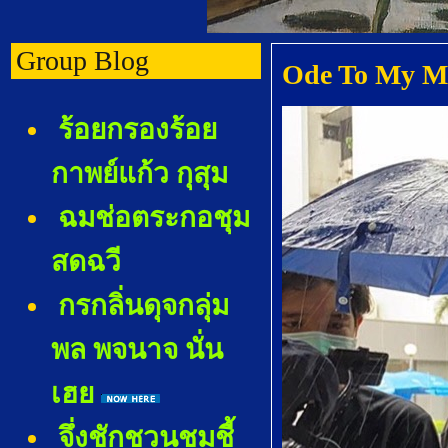
Group Blog
Ode To My M
ร้อยกรองร้อ
กาพย์แก้ว กุสุม
ฉมช่อตระกอชุม
สดฉวี
กรกลิ่นดุจกลุ่ม
พล พจนาจ นั่น
เฮ
จึ่งชักชวนชมชี้