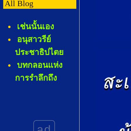
All Blog
เช่นนั้นเอง
อนุสาวรีย์
ประชาธิปไต
บทกลอนแห่ง
การรำลึกถึง
the apple falls
far from the tree -
ลูกไม้หล่นไกล
ต้น-(DNA
ad