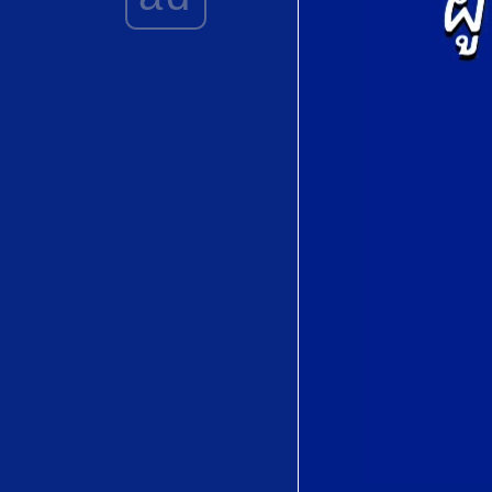
mutation ? )
ดีลลับ​คือ​กับดัก
มรณะ​ (Secret​
deal​ is​ a death
trap)
Land of
Parasites (not
Paradise)
"มันจบแล้วครับ
นาย​ เรามากลืน
เลือดกันเถอะ" 😅
😅😅