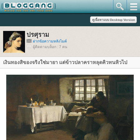
ปรศุราม
ฝากข้อความหลังไมค์
ผู้ติดตามบล็อก : 7 คน
เงินทองสิของจริงใช่มายา แต่ข้าวปลาคราหลุดคิวทนหิวไป