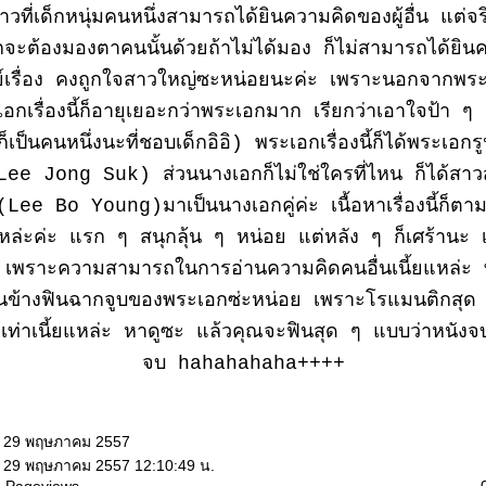
าวที่เด็กหนุ่ม
คนหนึ่งสามารถได้ยินความคิดของผู้อื่น แต่จ
จะต้องมองตาคนนั้นด้วยถ้าไม่ได้มอง ก็ไม่สามารถได้ยิน
รีย์เรื่อง คงถูกใจสาวใหญ่ซะหน่อยนะค่ะ เพราะนอกจากพร
กเรื่องนี้ก็อายุเยอะกว่าพระเอกมาก เรียกว่าเอาใจป้า ๆ เ
าก็เป็นคนหนึ่งนะที่ชอบเด็กอิอิ) พระเอกเรื่องนี้ก็ได้พระเอกร
Lee Jong Suk) ส่วนนางเอกก็ไม่ใช่ใครที่ไหน ก็ได้สาว
ee Bo Young)มาเป็นนางเอกคู่ค่ะ เนื้อหาเรื่องนี้ก็ตาม
หล่ะค่ะ แรก ๆ สนุกลุ้น ๆ หน่อย แต่หลัง ๆ ก็เศร้านะ 
 เพราะความสามารถในการอ่านความคิดคนอื่นเนี้ยแหล่ะ ที่
้ค่อนข้างฟินฉากจูบของพระเอกซ่ะหน่อย เพราะโรแมนติกสุ
วเท่าเนี้ยแหล่ะ หาดูซะ แล้วคุณจะฟินสุด ๆ แบบว่าหนังจ
จบ hahahahaha++++
: 29 พฤษภาคม 2557
: 29 พฤษภาคม 2557 12:10:49 น.