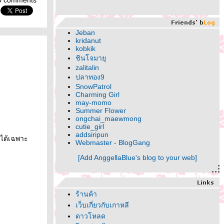
0 comments
Jeban
kridanut
kobkik
ชินโจมายุ
zalitalin
ปลาทอง9
SnowPatrol
Charming Girl
may-momo
Summer Flower
ongchai_maewmong
cutie_girl
addsiripun
มได้เฉพาะ
Webmaster - BlogGang
[Add AnggellaBlue's blog to your web]
ร้านค้า
เว็บเกี่ยวกับเกาหลี
ดาวโหลด