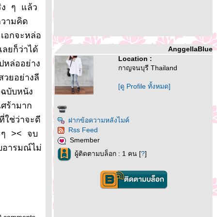
ริง ๆ แล้ว
ความคิด
ะเอกจะหล่อ
ลยก็ว่าได้
AnggellaBlue
Location :
ูปหล่ออย่าง
กาญจนบุรี Thailand
สวยอย่างลี
[ดู Profile ทั้งหมด]
ฉบับหนัง
เศร้ามาก
ใช่ว่าจะดี
ฝากข้อความหลังไมค์
Rss Feed
ด ๆ >< จบ
Smember
บอารมณ์ไม่
ผู้ติดตามบล็อก : 1 คน [
?
]