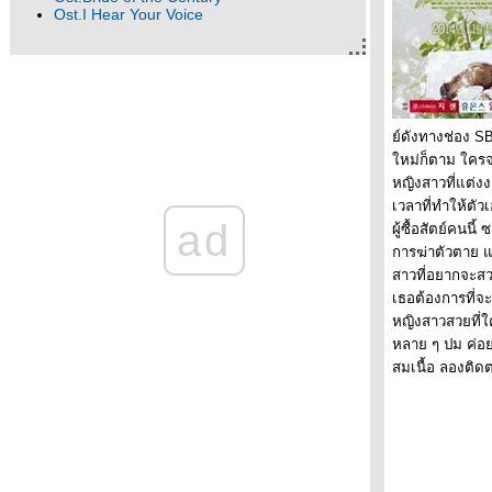
Ost.I Hear Your Voice
์ดังทางช่อง SB
หม่ก็ตาม ใครจะค
หญิงสาวที่แต่ง
เวลาที่ทำให้ตั
ad
ผู้ซื้อสัตย์คนน
การฆ่าตัวตาย แ
สาวที่อยากจะสว
เธอต้องการที่จะ
หญิงสาวสวยที่ใค
หลาย ๆ ปม ค่อย
สมเนื้อ ลองติด