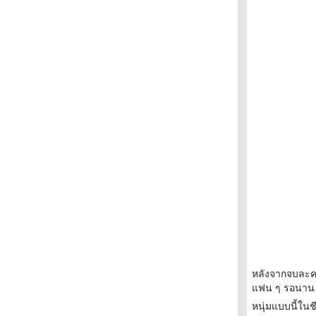
หลังจากจบละครเร
ฟน ๆ รอนาน ใคร
หนุ่มแบบนี้ในช