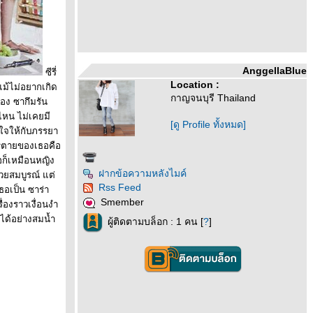
AnggellaBlue
ซีรี่
Location :
แม้ไม่อยากเกิด
กาญจนบุรี Thailand
ของ ซากึมรัน
ไหน ไม่เคยมี
[ดู Profile ทั้งหมด]
กใจให้กับภรรยา
การตายของเธอคือ
อก็เหมือนหญิง
ฝากข้อความหลังไมค์
วยสมบูรณ์ แต่
Rss Feed
ธอเป็น ซาร่า
Smember
ื่องราวเงื่อนงำ
ได้อย่างสมน้ำ
ผู้ติดตามบล็อก : 1 คน [
?
]