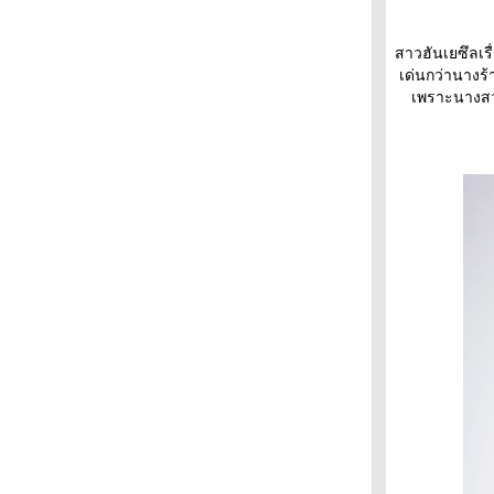
สาวฮันเยซึลเรื
เด่นกว่านางร้า
เพราะนางสว