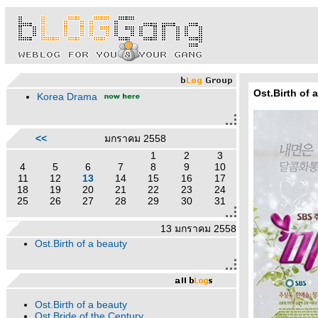
Ost.Birth of 
Korea Drama
<<
มกราคม 2558
1
2
3
4
5
6
7
8
9
10
11
12
13
14
15
16
17
18
19
20
21
22
23
24
25
26
27
28
29
30
31
13 มกราคม 2558
Ost.Birth of a beauty
Ost.Birth of a beauty
Ost.Bride of the Century