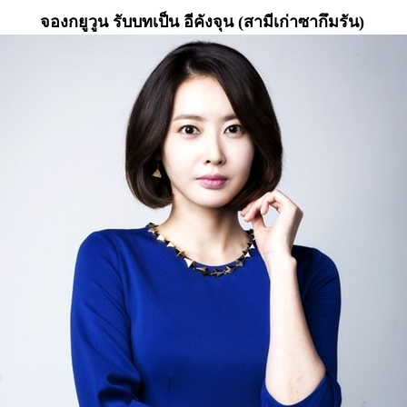
จองกยูวูน รับบทเป็น อีคังจุน (สามีเก่าซากึมรัน)