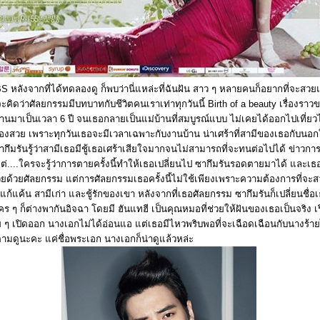
S หลังจากที่ได้ทดลองดู ก็พบว่านี่แหล่ะที่ฉันฝัน สาว ๆ หลายคนก็อยากที่จะสวย
ิดว่าศัลยกรรมมีบทบาทกับชีวิตคนเราเท่าทุกวันนี้ Birth of a beauty เรื่องราว
งานมาเป็นเวลา 6 ปี จนเธอกลายเป็นแม่บ้านที่สมบูรณ์แบบ ไม่เคยได้ออกไปเที่ยว
วเองสวย เพราะทุกวันเธอจะมีเวลาเฉพาะกับงานบ้าน น่าเศร้าที่สามีของเธอกับนอ
ี้ ซากึมรันรู้ว่าสามีเธอมีชู้เธอเศร้าเสียใจมากจนไม่สามารถที่จะทนต่อไปได้ ข่าว
ต่....ใครจะรู้ว่าการตายครั้งนี้ทำให้เธอเปลี่ยนไป ซากึมรันรอดตายมาได้ และเธ
ยด้วยศัลยกรรม แต่การศัลยกรรมเธอครั้งนี้ไม่ใช้เพียงเพราะความต้องการที่จะส
แก้แค้น สามีเก่า และชู้รักของเขา หลังจากที่เธอศัลยกรรม ซากึมรันก็เปลี่ยนชื่อเ
ร ๆ ก็ต่างพากันอิจฉา โดยมี ฮันแทฮี เป็นคุณหมอที่ช่วยให้ฝันของเธอเป็นจริง เร
 ๆ เปิดออก นางเอกไม่ได้อ่อนแอ แต่เธอมีไหวพริบพอที่จะเฉือดเฉือนกับนางร้าย
ตามดูนะคะ แค่ชื่อพระเอก นางเอกก็น่าดูแล้วหล่ะ