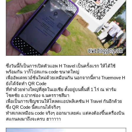
ซึ่งวันนี้ก็เป็นการเปิดตัวแอพ H Travel เป็นครั้งแรก ให้ได้ใช้
พร้อมกัน วาก็ไปสแกน code ขนาดใหญ่
เพื่ออัพเดทเวอ์ชั่นใหม่ด้วยเหมือนกัน นอกจากนี้ทาง Truemove H
ังได้จัดทำ QR Code
ที่ทำด้วยฟางใหญ่ที่สุดในเอเชีย ตั้งอยู่บนพื้นที่ 1 ไร่ ณ ฟาร์ม
ชคชัย อ.ปากช่อง จ.นครราชสีมา
เพื่อเป็นการเชิญชวนให้โหลดแอปพลิเคชัน H Travel กันอีกด้ว
ซึ่ง QR Code นี้สแกนได้จริงๆ
ทำสเกลเหมือน code จริงๆ ออกมาเลยค่ะ แต่คงต้องขึ้นเครื่องบิน
สแกนลงมาถึงจะครบ ฮาาาาา