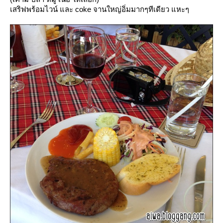
เสริฟพร้อมไวน์ และ coke จานใหญ่อิ่มมากๆทีเดียว แหะๆ