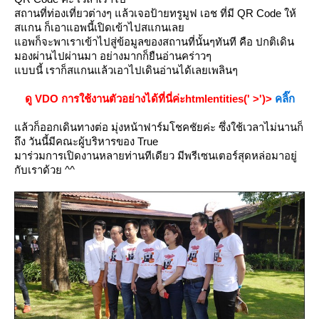
สถานที่ท่องเที่ยวต่างๆ แล้วเจอป้ายทรูมูฟ เอช ที่มี QR Code ให้
สแกน ก็เอาแอพนี้เปิดเข้าไปสแกนเล
อพก็จะพาเราเข้าไปสู่ข้อมูลของสถานที่นั้นๆทันที คือ ปกติเดิน
มองผ่านไปผ่านมา อย่างมากก็ยืนอ่านคร่าวๆ
บบนี้ เราก็สแกนแล้วเอาไปเดินอ่านได้เลยเพลินๆ
ดู VDO การใช้งานตัวอย่างได้ที่นี่ค่ะhtmlentities(' >')>
คลิ๊ก
ล้วก็ออกเดินทางต่อ มุ่งหน้าฟาร์มโชคชัยค่ะ ซึ่งใช้เวลาไม่นานก็
ถึง วันนี้มีคณะผู้บริหารของ True
มาร่วมการเปิดงานหลายท่านทีเดียว มีพรีเซนเตอร์สุดหล่อมาอยู่
กับเราด้วย ^^