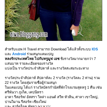
สำหรับแอพ H Travel สามารถ Download ได้แล้วทั้งระบบ
IOS
ละ
Android
ร่วมสนุกแคมเปญ
หลงรักประเทศไทย ไปกับทรูมูฟ เอช
ชิงรางวัลมากมายกว่า 7
สนบาท รายละเอียดของรางวัล
บ่งเป็น รางวัลประจำสัปดาห์ และรางวัลสะสมระยะทาง
รางวัลประจำสัปดาห์ สัปดาห์ละ 2 รางวัล (รางวัลละ 2 ท่าน) รวม
22 รางวัล โดยสุ่มรายชื่อผู้ร่วมสนุก
นแคมเปญ ได้แก่ รางวัลบัตรกำนัลที่พักโรงแรมสุดหรู 1 คืน เช่น
ศรีพันวา ภูเก็ต, เคปนิทรา
อาคา รีสอร์ท/ อัสสรา วิลล่า แอนด์ สวีท หัวหิน, ศาลา เขาใหญ่,
ปานวิมาน รีสอร์ท เชียงใหม่
ละ ฮาร์ดร็อค พัทยา