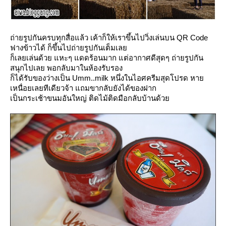
ถ่ายรูปกันครบทุกสื่อแล้ว เค้าก็ให้เราขึ้นไปวิ่งเล่นบน QR Code
ฟางข้าวได้ ก็ขึ้นไปถ่ายรูปกันเต็มเล
ก็เลยเล่นด้วย แหะๆ แดดร้อนมาก แต่อากาศดีสุดๆ ถ่ายรูปกัน
สนุกไปเลย พอกลับมาในห้องรับรอง
ก็ได้รับของว่างเป็น Umm..milk หนึ่งในไอศครีมสุดโปรด หา
เหนื่อยเลยทีเดียวจ้า แถมขากลับยังได้ของฝาก
เป็นกระเช้าขนมอันใหญ่ ติดไม้ติดมือกลับบ้านด้ว