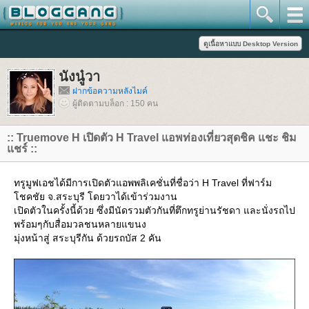
นังนู๋วา
ฝากข้อความหลังไมค์
ผู้ติดตามบล็อก : 150 คน
:: Truemove H เปิดตัว H Travel แอพท่องเที่ยวสุดชิค แชะ ชิม
ชร์ ::
ทรูมูฟเอชได้มีการเปิดตัวแอพพลิเคชั่นที่ชื่อว่า H Travel ที่ฟาร์ม
ชคชัย จ.สระบุรี โดยวาได้เข้าร่วมงาน
เปิดตัวในครั้งนี้ด้วย ซึ่งมีนัดรวมตัวกันที่ตึกทรูย่านรัชดา และนั่งรถไป
พร้อมๆกับสื่อมวลชนหลายแขนง
มุ่งหน้าสู่ สระบุรีกัน ด้วยรถบัส 2 คัน