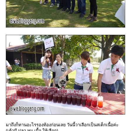
มาถึงก็ทานอะไรรองท้องก่อนเลย วันนี้วาเลือกเป็นสเต็กเนื้อค่ะ
(เค้ามี ปลา หมู เนื้อ ให้เลือก)