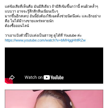
ต่ข้อเสียที่เห็นคือ มันมีสีเดียว ถ้ามีสีเข้มขึ้นกว่านี้ คนผิวคล้ำๆ
บบวา อาจจะรู้สึกสีกลืนเนียนเป๊ะๆ
มากขึ้นอีกสเตป อันนี้ยังต้องใช้เฉดดิ้งช่วยนิดนึงค่ะ และอีกอย่าง
คือ ไม่ได้มีวางขายแพร่หลายนัก
ต้องซื้อออนไลน์
วาเอาแป้งตัวนี้ไปแต่งเป็นฮาวทู ดูได้ที่ Youtube ค่ะ
https://www.youtube.com/watch?v=bMHggHhfRZw