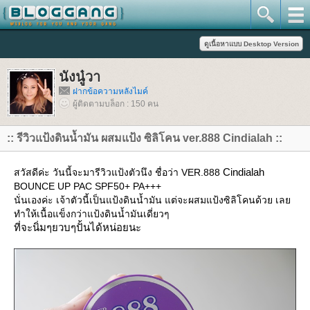
นังนู๋วา
ฝากข้อความหลังไมค์
ผู้ติดตามบล็อก : 150 คน
:: รีวิวแป้งดินน้ำมัน ผสมแป้ง ซิลิโคน ver.888 Cindialah ::
Cindialah
สวัสดีค่ะ วันนี้จะมารีวิวแป้งตัวนึง ชื่อว่า VER.888
BOUNCE UP PAC SPF50+ PA+++
นั่นเองค่ะ เจ้าตัวนี้เป็นแป้งดินน้ำมัน แต่จะผสมแป้งซิลิโคนด้วย เล
ทำให้เนื้อแข็งกว่าแป้งดินน้ำมันเดี่ยวๆ
ที่จะนิ่มๆยวบๆปั้นได้หน่อยนะ