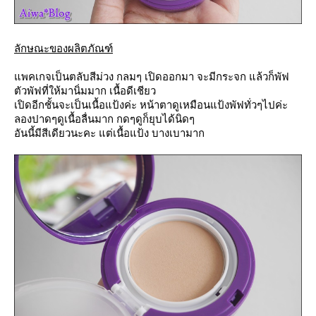
ลักษณะของผลิตภัณฑ์
พคเกจเป็นตลับสีม่วง กลมๆ เปิดออกมา จะมีกระจก แล้วก็พัฟ
ตัวพัฟที่ให้มานิ่มมาก เนื้อดีเชียว
เปิดอีกชั้นจะเป็นเนื้อแป้งค่ะ หน้าตาดูเหมือนแป้งพัฟทั่วๆไปค่ะ
ลองปาดๆดูเนื้อลื่นมาก กดๆดูก็ยุบได้นิดๆ
อันนี้มีสีเดียวนะคะ แต่เนื้อแป้ง บางเบามาก