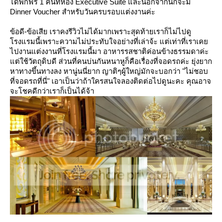
ได้พักฟรี 1 คืนที่ห้อง Executive Suite และนอกจากนี้ก็จะมี
Dinner Voucher สำหรับวันครบรอบแต่งงานค่ะ
ข้อดี-ข้อเสีย เราคงรีวิวไม่ได้มากเพราะสุดท้ายเราก็ไม่ไปดู
รงแรมนี้เพราะความไม่ประทับใจอย่างที่เล่าจ้ะ แต่เท่าที่เราเค
ไปงานแต่งงานที่โรงแรมนี้มา อาหารรสชาติค่อนข้างธรรมดาค่ะ
ต่ใช้วัตถุดิบดี ส่วนที่คนบ่นกันหนาหูก็คือเรื่องที่จอดรถค่ะ ยุ่งยาก
หาทางขึ้นทางลง หานู่นนี่ยาก ญาติๆผู้ใหญ่มักจะบอกว่า "ไม่ชอบ
ที่จอดรถที่นี่" เอาเป็นว่าถ้าใครสนใจลองติดต่อไปดูนะคะ คุณอาจ
จะโชคดีกว่าเราก็เป็นได้จ้า