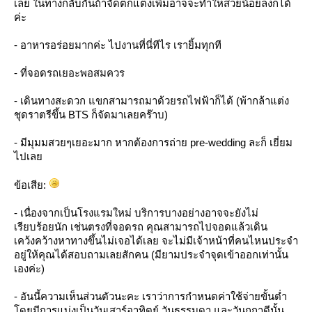
เลย ในทางกลับกันถ้าจัดตกแต่งเพิ่มอาจจะทำใหสวยน้อยลงก็ได้
ค่ะ
- อาหารอร่อยมากค่ะ ไปงานที่นี่ทีไร เรายิ้มทุกที
- ที่จอดรถเยอะพอสมควร
- เดินทางสะดวก แขกสามารถมาด้วยรถไฟฟ้าก็ได้ (พ้ากล้าแต่ง
ชุดราตรีขึ้น BTS ก็จัดมาเลยคร๊าบ)
- มีมุมมสวยๆเยอะมาก หากต้องการถ่าย pre-wedding ละก็ เยี่ยม
ไปเล
ข้อเสีย:
- เนื่องจากเป็นโรงแรมใหม่ บริการบางอย่างอาจจะยังไม่
เรียบร้อยนัก เช่นตรงที่จอดรถ คุณสามารถไปจอดแล้วเดิน
เคว้งคว้างหาทางขึ้นไม่เจอได้เลย จะไม่มีเจ้าหน้าที่คนไหนประจำ
อยู่ให้คุณได้สอบถามเลยสักคน (มียามประจำจุดเข้าออกเท่านั้น
เองค่ะ)
- อันนี้ความเห็นส่วนตัวนะคะ เราว่าการกำหนดค่าใช้จ่ายขั้นต่ำ
ดยมีการแบ่งเป็นวันเสาร์อาทิตย์ วันธรรมดา และวันฤกาดีนั้น