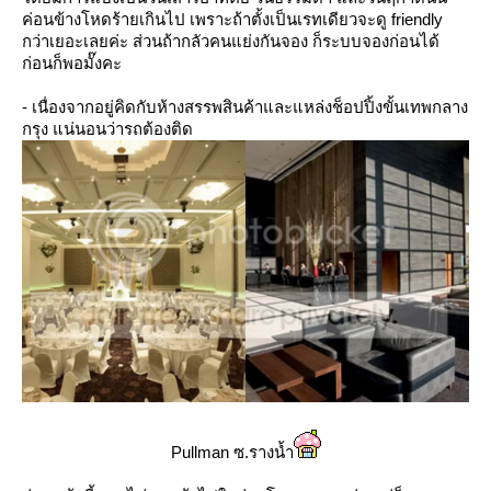
ค่อนข้างโหดร้ายเกินไป เพราะถ้าตั้งเป็นเรทเดียวจะดู friendly
กว่าเยอะเลยค่ะ ส่วนถ้ากลัวคนแย่งกันจอง ก็ระบบจองก่อนได้
ก่อนก็พอมั๊งคะ
- เนื่องจากอยู่คิดกับห้างสรรพสินค้าและแหล่งช็อปปิ้งขั้นเทพกลาง
กรุง แน่นอนว่ารถต้องติด
Pullman ซ.รางน้ำ