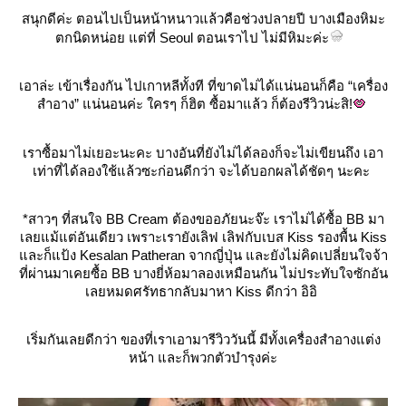
สนุกดีค่ะ ตอนไปเป็นหน้าหนาวแล้วคือช่วงปลายปี บางเมืองหิมะ
ตกนิดหน่อย แต่ที่
Seoul
ตอนเราไป ไม่มีหิมะค่ะ
เอาล่ะ เข้าเรื่องกัน ไปเกาหลีทั้งที ที่ขาดไม่ได้แน่นอนก็คือ “เครื่อง
สำอาง” แน่นอนค่ะ ใครๆ ก็ฮิต ซื้อมาแล้ว ก็ต้องรีวิวน่ะสิ
!
เราซื้อมาไม่เยอะนะคะ บางอันที่ยังไม่ได้ลองก็จะไม่เขียนถึง เอา
เท่าที่ได้ลองใช้แล้วซะก่อนดีกว่า จะได้บอกผลได้ชัดๆ นะคะ
*
สาวๆ ที่สนใจ
BB Cream
ต้องขออภัยนะจ๊ะ เราไม่ได้ซื้อ
BB
มา
เลยแม้แต่อันเดียว เพราะเรายังเลิฟ เลิฟกับเบส
Kiss
รองพื้น
Kiss
ละก็แป้ง
Kesalan Patheran
จากญี่ปุ่น และยังไม่คิดเปลี่ยนใจจ้า
ที่ผ่านมาเคยซื้อ
BB
บางยี่ห้อมาลองเหมือนกัน ไม่ประทับใจซักอัน
เลยหมดศรัทธากลับมาหา
Kiss
ดีกว่า อิอิ
เริ่มกันเลยดีกว่า ของที่เราเอามารีวิววันนี้ มีทั้งเครื่องสำอางแต่ง
หน้า และก็พวกตัวบำรุงค่ะ