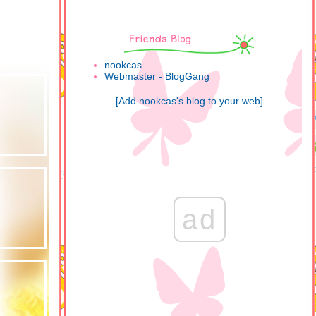
nookcas
Webmaster - BlogGang
[Add nookcas's blog to your web]
ad