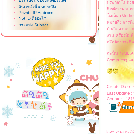
ประโยชน์ของอินเตอร์เน็ต
ประกอบไปด้วยเค
อินเตอร์เน็ต หมายถึง
ติดต่อจะผ่านทา
Private IP Address
มเด็ม (Modem)
Net ID คืออะไร
หมายถึง การที่เ
การแบ่ง Subnet
มักเกิดจากความ
คำนวณหา Subnet
งานเครื่องพิมพ์
Subnet Mask คืออะไร
หรือต้องการติด
การติดตั้ง IP Address และ DNS
วิธีสังเกต ว่า IP Address อยู่ Class
ฉะนั้น ระบบเคร
อะไร
Computer) แต่ล
Class ของ IP Address
IP Address คืออะไร
Create Date 
Last Update :
Counter : 181
love คนอ่าน อิอิอิอ