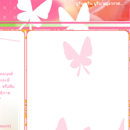
บูริน บูริน บูริน หมูอวกาศ...
นมนุษย์
และมี
 หรือทีม
ทธิภาพ
”
twork)