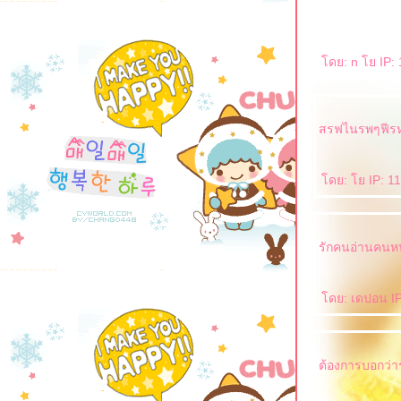
ดย: n โย IP: 
สรฟไนรพๆฟีร
ดย: โย IP: 11
รักคนอ่านคนห
ดย: เดปอน IP:
ต้องการบอกว่าร