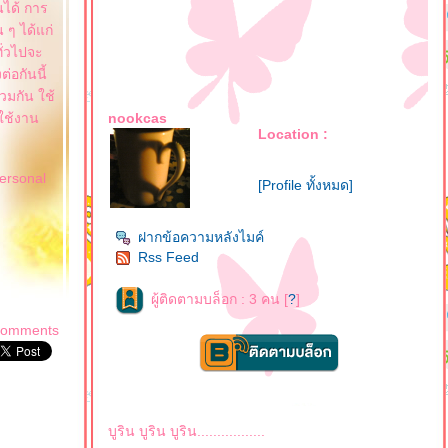
นได้ การ
 ๆ ได้แก่
ั่วไปจะ
่อกันนี้
วมกัน ใช้
ปใช้งาน
nookcas
Location :
Personal
[Profile ทั้งหมด]
ฝากข้อความหลังไมค์
Rss Feed
ผู้ติดตามบล็อก : 3 คน [
?
]
comments
บูริน บูริน บูริน.................