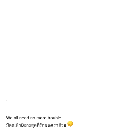
.
.
.
We all need no more trouble.
มีคุณน้าBonoสุดที่รักของเราด้ว