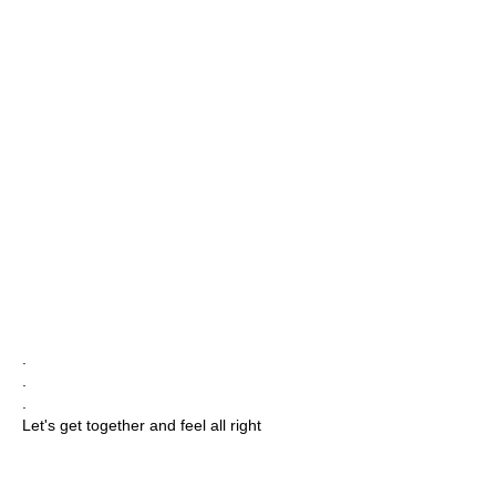
.
.
.
Let's get together and feel all right