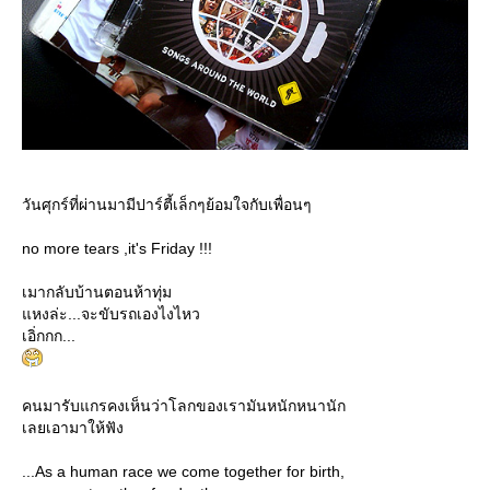
วันศุกร์ที่ผ่านมามีปาร์ตี้เล็กๆย้อมใจกับเพื่อนๆ
no more tears ,it's Friday !!!
เมากลับบ้านตอนห้าทุ่ม
หงล่ะ...จะขับรถเองไงไหว
เอิ่กกก...
คนมารับแกรคงเห็นว่าโลกของเรามันหนักหนานัก
เลยเอามาให้ฟัง
...As a human race we come together for birth,