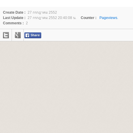
Create Date :
27 กรกฎาคม 2552
Last Update :
27 กรกฎาคม 2552 20:40:08 น.
Counter :
Pageviews.
Comments :
2