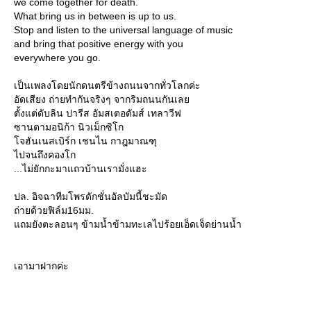
we come together for death.
What bring us in between is up to us.
Stop and listen to the universal language of music
and bring that positive energy with you
everywhere you go.
เป็นเพลงโดยนักดนตรีข้างถนนจากทั่วโลกค่ะ
อัดเสียง ถ่ายทำกันจริงๆ จากริมถนนกันเล
ตั้งแต่ดับลิน ปารีส อัมสเตอดัมส์ เทลาวีฟ
ซานตามอนิก้า นิวเม็กซิโก
จฮันเนสเบิร์ก เชนไน กาฎมาณฑุ
ไปจนถึงคองโก
...ไม่ยักกะมาแถวบ้านเรามั่งแฮะ
ปล. อิจฉาทีมโพรดักชั่นอัลบัมนี้ชะมัด
ถ่ายด้วยฟิล์ม16มม.
ถมยังตะลอนๆ ข้ามน้ำข้ามทะเลไปร้อยเอ็ดเจ็ดย่านน้ำ
เอามาฝากค่ะ