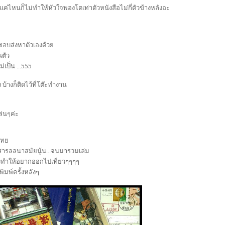
แค่ไหนก็ไม่ทำให้หัวใจพองโตเท่าตัวหนังสือไม่กี่ตัวข้างหลังอะ
ชอบส่งหาตัวเองด้ว
นตัว
่เป็น ...555
่ง บ้างก็ติดไว้ที่โต๊ะทำงาน
่นๆค่ะ
ีไท
สารลลนาสมัยนู้น...จนมารวมเล่ม
ล้วทำให้อยากออกไปเที่ยวๆๆๆๆ
พิมพ์ครั้งหลังๆ