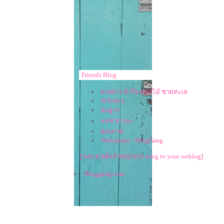
Friends Blog
ดวงดาว หัวใจ ดอกไม้ ชายทะเล
NiToRiA
นังนู๋วา
ม่ซากานะ
คุณภาค
Webmaster - BlogGang
[Add ลาเต้แก้วหญ่ายๆ's blog to your weblog]
Bloggang.com