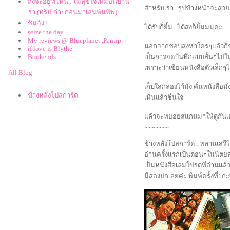
ถึงจะอยู่ที่ไหน...ไม่สุขใจเหมือนบ้าน
สำหรับเรา...รูปข้างหน้าจะสวย
เรา (ทริปเก่าๆก่อนมาเล่นพันทิพ)
ชิมจัง !
ได้รับก็ยิ้ม...ได้ส่งก็ยิ้มมมค่ะ
seize the day
My reviews @ Blueplanet ,Pantip
นอกจากชอบส่งหาใครๆแล้วก็
if love is Blythe
Bookends
เป็นการจดบันทึกแบบสั้นๆไปใ
เพราะว่าเขียนหนังสือตัวเล็กๆไม
All Blog
เก็บใส่กล่องไว้มั่ง คั่นหนังสือมั
ข้างหลังโปสการ์ด
เห็นแล้วชื่นใจ
ล้วจะทยอยสแกนมาให้ดูกันเล
................
ข้างหลังโปสการ์ด : หลานเสร
อ่านครั้งแรกเป็นตอนๆในนิตย
เป็นหนังสือเล่มโปรดที่อ่านแ
มีสองปกเลยค่ะ พิมพ์ครั้งที่1กะ