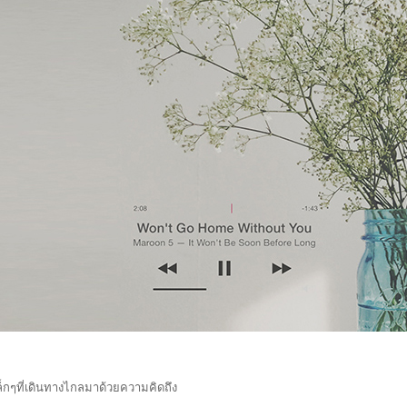
กๆที่เดินทางไกลมาด้วยความคิดถึง