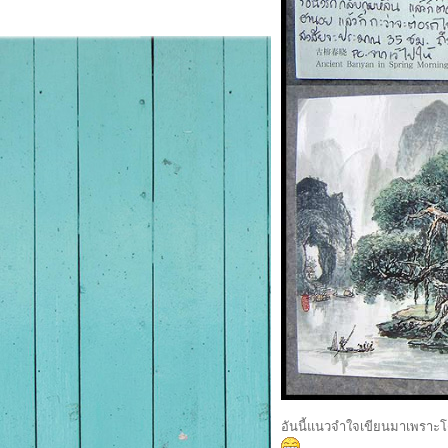
อันนี้แนวจำใจเขียนมาเพราะโด