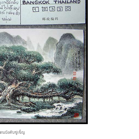
นบังคับขู่เข็ญ