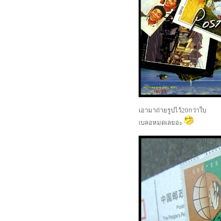
เอามาถ่ายรูปไว้20กว่าใบ
เบลอหมดเลยอะ