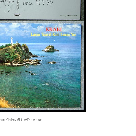
ลืมส่งไปรษณีย์ กร๊ากกกกก...