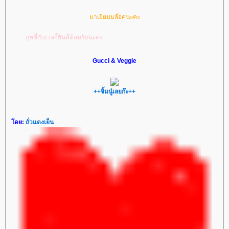
มาเยี่ยมบล๊อคนะคะ
ับเวจจี้ยินดีต้อนรับนะคะ
Gucci & Veggie
++จิ้มนู๋เลยก๊ะ++
ดย:
ถั่วแดงเย็น