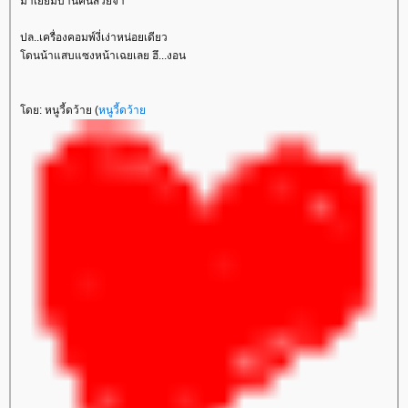
มาเยี่ยมบ้านคนสวยจ้า
ปล..เครื่องคอมพ์งี่เง่าหน่อยเดียว
ดนน้าแสบแซงหน้าเฉยเลย ฮึ...งอน
ดย: หนูวี้ดว้าย (
หนูวี้ดว้า