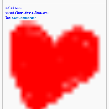
ก้ไขข้างบน
หมายถึง ไม่น่าเชื่อว่าจะโสดอ่ะครับ
ดย:
SamCommander