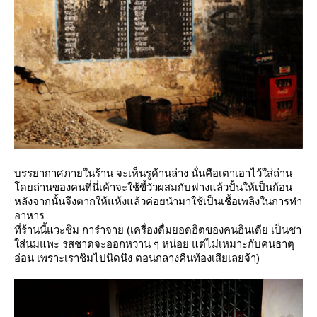
บรรยากาศภายในร้าน จะเห็นรูด้านล่าง นั่นคือเตาเอาไว้ใส่ถ่าน
ดยถ่านของคนที่นี่เค้าจะใช้ขี้วัวผสมกับฟางแล้วปั้นให้เป็นก้อน
หลังจากนั้นจึงตากให้แห้งแล้วค่อยนำมาใช้เป็นเชื้อเพลิงในการทำ
อาหาร
ที่ร้านนี้แวะชิม การำจาย (เครื่องดื่มยอดฮิตของคนอินเดีย เป็นชา
ส่นมแพะ รสชาดจะออกหวาน ๆ หน่อย แต่ไม่เหมาะกับคนธาตุ
อ่อน เพราะเราชิมไปนิดนึง ตอนกลางคืนท้องเสียเลยจ้า)