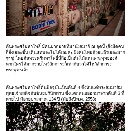
ต้นพระศรีมหาโพธิ์ มีคนมากมายที่มานั่งสมาธิ ณ จุดนี้ (ยิ่งมืดคน
ก็ยิ่งเยอะขึ้น เดินแทบจะไม่ได้เลยค่ะ ยิ่งคนไทยด้วยแล้วเยอะมาก
ๆๆๆ) โดยต้นพระศรีมหาโพธิ์นี้ถือเป็นต้นไม้แทนพระพุทธองค์
หากใครได้มากราบไหว้สักการะก็เท่ากับว่าได้ไหว้สักการะ
พระพุทธเจ้า
ต้นพระศรีมหาโพธิ์ต้นปัจจุบันเป็นต้นที่ 4 ซึ่งนับแต่พระสัมมาสัม
พุทธเจ้าเสด็จดับขันธปรินิพพาน ซึ่งแตกหน่อออกมาจากต้นที่ 3 ที่
ตายไป มีอายุประมาณ 134 ปี (นับถึงปีพ.ศ. 2558)