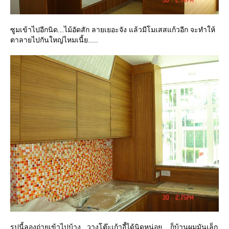
ซูมเข้าไปอีกนิด...ไม้อัดสัก ลายเยอะจัง แล้วมีโมเสสแก้วอีก จะทำให้
ตาลายไปกันใหญ่ไหมเนี้ย.....
รูปนี้ลองถ่ายเข้าไปบ้าง...วางโต๊ะเก้าอี้ได้นิดหน่อย....ก็บ้านผมมันเล็ก