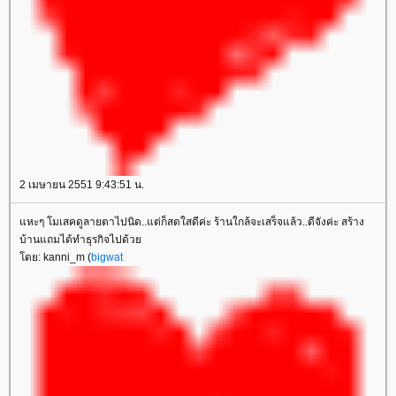
2 เมษายน 2551 9:43:51 น.
หะๆ โมเสคดูลายตาไปนิด..แต่ก็สดใสดีค่ะ ร้านใกล้จะเสร็จแล้ว..ดีจังค่ะ สร้าง
บ้านแถมได้ทำธุรกิจไปด้ว
ดย: kanni_m (
bigwat