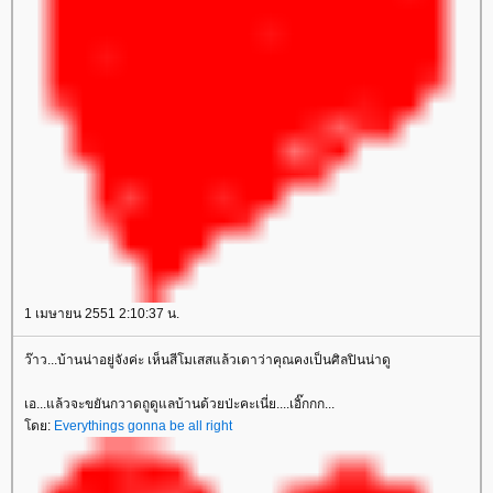
1 เมษายน 2551 2:10:37 น.
ว๊าว...บ้านน่าอยู่จังค่ะ เห็นสีโมเสสแล้วเดาว่าคุณคงเป็นศิลปินน่าดู
เอ...แล้วจะขยันกวาดถูดูแลบ้านด้วยป่ะคะเนี่ย....เอิ๊กกก...
ดย:
Everythings gonna be all right