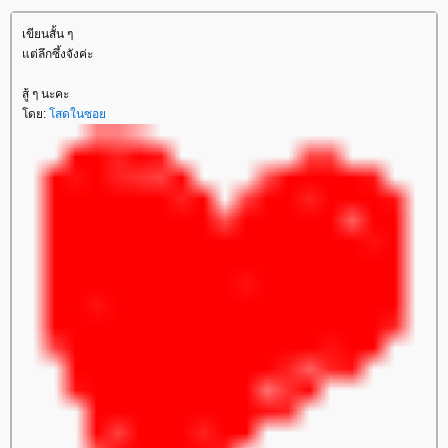
เขียนสั้น ๆ
ต่ลึกซึ้งจังค่ะ
สู้ ๆ นะคะ
ดย:
สดในซอ