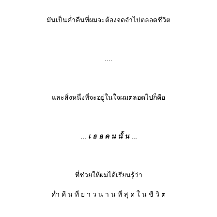
มันเป็นค่ำคืนที่ผมจะต้องจดจำไปตลอดชีวิต
....
ละสิ่งหนึ่งที่จะอยู่ในใจผมตลอดไปก็คือ
...
เ ธ อ ค น นั้ น
...
ที่ช่วยให้ผมได้เรียนรู้ว่า
ค่ำ คื น ที่ ย า ว น า น ที่ สุ ด ใ น ชี วิ ต