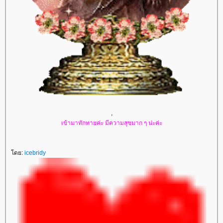
,
เข้ามาทักทายค่ะ มีความสุขมาก ๆ น่ะค่ะ
ดย:
icebridy