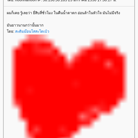
ดย: noonnanoon IP: 58.136.50.185 23 มกราคม 2550 17:30:17 น.
ผมก็เคย รู้เลยว่า ยี่สิบสี่ชั่วโมง ในคืนน้ำตาตก อ่อนล้าในหัวใจ มันไม่มีจริง
มันยาวนานกว่านั้นมาก
ดย:
สะติมม๊อนโสสะโตเบ้ว