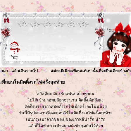
มา...แล้วเดินจากไป...... ....แต่จะมีเพียงเพื่อนแท้เท่านั้นที่จะยืนเคียงข้างก
ที่สอนในมิตติ้งรถไฟครั้งสุดท้า
สวัสดีค่ะ มิตรรักแฟนบล๊อกทุกคน
ไม่ได้เข้ามาอัพบล๊อกซะนาน คิดถึ๊ง คิดถึงค่ะ
คิดถึงบรรยากาศมิตติ้งรถไฟเมื่อคร้้งกะโน้นด้ว
วันนี้มีรูปผลงานที่เคยสอนไว้ในมิตติ้งรถไฟครั้งสุดท้า
เป็นกระเป๋าจากชุด kit ของเกาหลีน่ารั๊ก น่ารัก
ล้วก็ได้ทำกระเป๋าสตางค์เข้าชุดกันไว้ด้ว