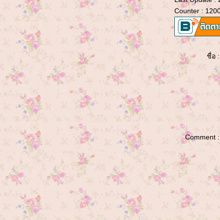
Counter : 120
กระเป๋ารับปีใหม่...ไฉไลจริง ๆ...
อวดค่ะ...อวด...กระเป๋าถือ สไตล์สาวหวาน
นนนนนนนนนน....
ชื่อ :
กระเป๋าใส่มือถือ .....อืม จะเรียกว่า วัว หรือ
ฮิปโป ดีน๊า......
ผลงานหลังเดือนพฤษภาคม มีเท่านี้เองงง
งงงงง
กระเป๋าใบใหม่...ให้แม่ไปแล้วค่ะ
Comment :
ได้เวลามาอวดกระเป๋าใบที่แล้ว......
กระเป๋าฮาวาเอี้ยนค่ะ
รูปจงมา รูปจงมา โอมเพี้ยง