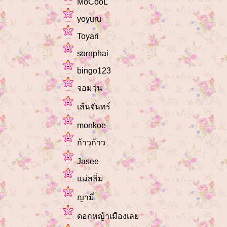
MoCooL
yoyuru
Toyari
sornphai
bingo123
จอมวุ่น
เส้นจันทร์
monkoe
ก้าวก้าว
Jasee
ม่สลิ่ม
ญามี่
ดอกหญ้าเมืองเล