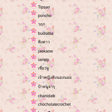
Tipsao
poncho
วฤก
budratsa
พิงดาว
jaekaow
iampp
เซี่ยวจู
เจ้าหญิงทิงนองนอ
ป้าหนูจารุ
chanidatk
chocholatecrochet