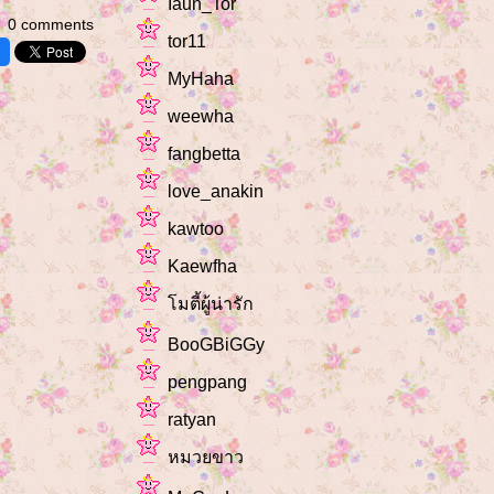
Iaun_Tor
0 comments
tor11
MyHaha
weewha
fangbetta
love_anakin
kawtoo
Kaewfha
มตี้ผู้น่ารัก
BooGBiGGy
pengpang
ratyan
หมวยขาว