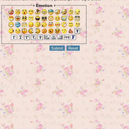
+
Emotion
+