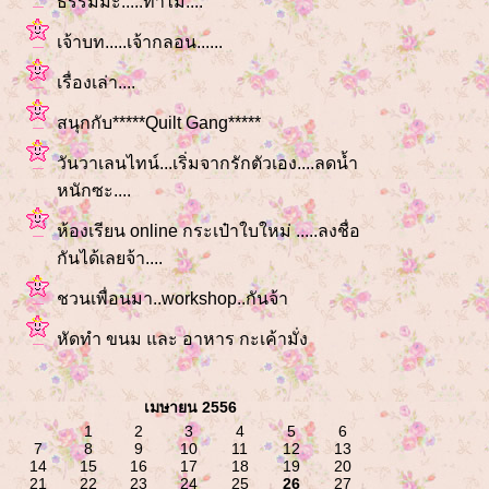
ธรรมมะ.....ทำไม....
เจ้าบท.....เจ้ากลอน......
เรื่องเล่า....
สนุกกับ*****Quilt Gang*****
วันวาเลนไทน์...เริ่มจากรักตัวเอง....ลดน้ำ
หนักซะ....
ห้องเรียน online กระเป๋าใบใหม่ .....ลงชื่อ
กันได้เลยจ้า....
ชวนเพื่อนมา..workshop..กันจ้า
หัดทำ ขนม และ อาหาร กะเค้ามั่ง
เมษายน 2556
1
2
3
4
5
6
7
8
9
10
11
12
13
14
15
16
17
18
19
20
21
22
23
24
25
26
27