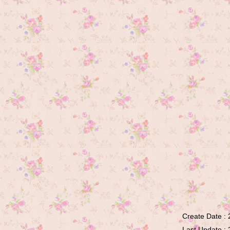
ดองได้ที่ เกือบ 2 ปี ได้เวลาโชว์แล้วจ้า....
อวดงานก่อนสิ้นปี...Keycover หมาน้อย...
...ผลงานใหม่ในช่วงนี้ค่ะ...
.....นกฮูก แม่ลูกดกจ้า.....
กระเป๋าปากหีบ...สองสไตล์...สวยคนละ
บบ
ช้าง ช้าง ช้าง ชมพู
ลูกหมาหาบ้าน....หรือหมาหมู่กันแน่
จ๊ะ....มาดูกันเลย...
กระเป๋าสแลชควิล์ท....จากน้ำใจพี่หนุย...
กระเป๋ากดดัน....เอ๊ย!!! ....กระเป๋าบอสตัน
กระเป๋าใบแรกของปีนี้....ตอบโจทย์ได้
Create Date :
ล้ว...สวยเนอะ
Last Update :