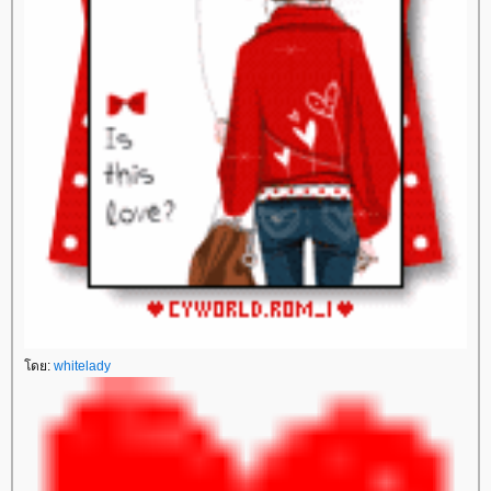
ดย:
whitelady