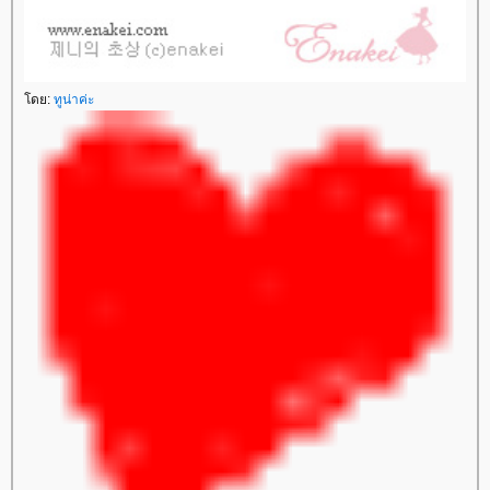
ดย:
ทูน่าค่ะ