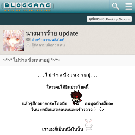
นางมารร้าย update
ฝากข้อความหลังไมค์
ผู้ติดตามบล็อก : 0 คน
~*~* ไม่ว่าง นั่งเหงาอยู่ *~*~
. . . ไ ม่ ว่ า ง นั่ ง เ ห ง า อ ยู่ . . .
ครเคยได้ยินประโยคนี้
ล้วรู้สึกอยากกระโดดถีบ
คนพูดบ้างมั๊ยคะ
ไหน ยกมือแสดงตนหน่อยเร้ววววว
เราเองก็เป็นหนึ่งในนั้น