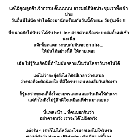
ต่ไอ้คุณลูกค้าเจ้ากรรม ดั๊นนนนน อารมณ์ดีนัดประชุมเราทั้งเช้า
บ่า
วันอื่นมีไม่นัด ทำไมต้องมานัดพร้อมกันวันนี้ด้วยนะ วัยรุ่นเซ็ง !!
นี่ขนาดยังไม่นับว่าได้รับ hot line สายด่วนเรื่องระบบล่มตั้งแต่เช้า
นะเนี่
จ๊กพ็อตแตก ระบบล่มมันซะทุก site...
ห้มันได้อย่างนี้สิ ให้ตายเหอะ
เฮ้อ ไม่รู้วันเกิดปีนี้ทำไมมันกลายเป็นวันโลกาวินาศไปได้
ต่ไม่ว่าจะยุ่งยังไง ก็ยังมีเวลาว่างเสมอ
ว่างพอที่จะคิดน้อยใจ ที่มีใครบางคนหลงลืมวันเกิดเรา
ก็รู้นะว่าทุกคนก็ตั้งใจอวยพรและฉลองวันเกิดให้กับเรา
ต่ทำไมถึงไม่รู้สึกดีใจเหมือนที่ผ่านมาเลยนะ
นี่แหละน๊า... ที่คนบอกกันว่า
อย่าคาดหวัง เราจะได้ไม่ผิดหวัง
ต่จริง ๆ เราก็ไม่ได้หวังอะไรมากเลยไม่ใช่เหรอ
ขอแค่คำว่า Happy Birthday คำเดียวแค่นี้เอง