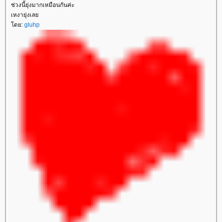
ช่วงนี้ยุ่งมากเหมือนกันค่ะ
เหงายุ่งเล
ดย:
gluhp