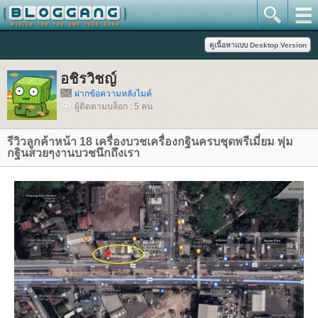
อชิรวิชญ์
ฝากข้อความหลังไมค์
ผู้ติดตามบล็อก : 5 คน
รีวิวลูกค้าหน้า 18 เครื่องบวชเครื่องกฐินครบชุดพรีเมี่ยม พุ่ม
กฐินสวยๆงานบวชนึกถึงเรา