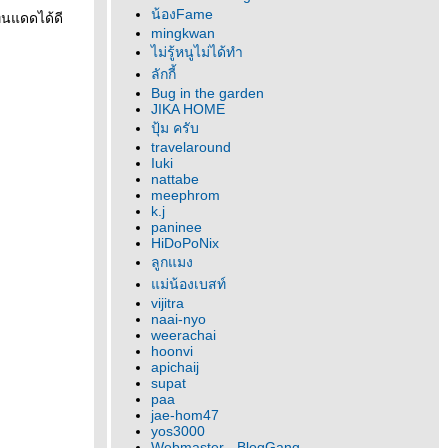
น้องFame
ทนแดดได้ดี
mingkwan
ไม่รู้หนูไม่ได้ทำ
ลักกี้
Bug in the garden
JIKA HOME
ปุ้ม ครับ
travelaround
Iuki
nattabe
meephrom
k.j
paninee
HiDoPoNix
ลูกแมง
ม่น้องเบสท์
vijitra
naai-nyo
weerachai
hoonvi
apichaij
supat
paa
jae-hom47
yos3000
Webmaster - BlogGang