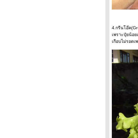
4.กรีนโอ๊ค(Gre
เพราะปุ๋ยน้อย
เกือบไม่รอดเ