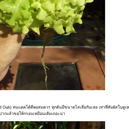
d Oak) ทนแดดได้ดีพอสมควร ทุกต้นมีขนาดไล่เลี่ยกันเลย เท่าที่สัมผัสใบดู
ปากแล้วขอให้กรอบเหมือนเดิมเถอะน่า