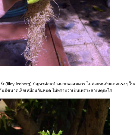
ซ์เบิร์ก(filey Iceberg) ปัญหาค่อนข้างมากพอสมควร ไม่ค่อยทนกับแดดแรงๆ ใ
กต้นมีขนาดเล็กเหมือนกันหมด ไม่ทราบว่าเป็นเพราะสาเหตุอะไร