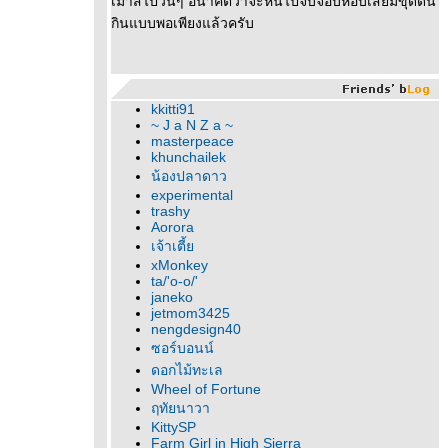
เม้าส์ไปวันๆ อนาคตว่าจะหันไปจับจอบหอบเสียมขุดดิน
กินแบบพอเพียงแล้วครับ
kkitti91
~ J a N Z a ~
masterpeace
khunchailek
น้องปลาดาว
experimental
trashy
Aorora
เจ้าเตี้
xMonkey
ta/'o-o/'
janeko
jetmom3425
nengdesign40
ซอร์บอนน์
ดอกไม้ทะเล
Wheel of Fortune
ฤทัยนาวา
KittySP
Farm Girl in High Sierra