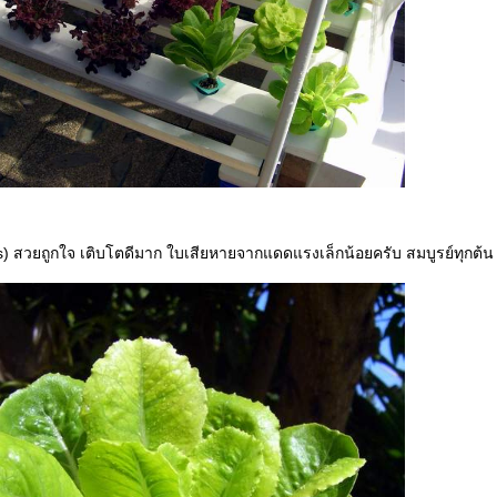
) สวยถูกใจ เติบโตดีมาก ใบเสียหายจากแดดแรงเล็กน้อยครับ สมบูรย์ทุกต้น