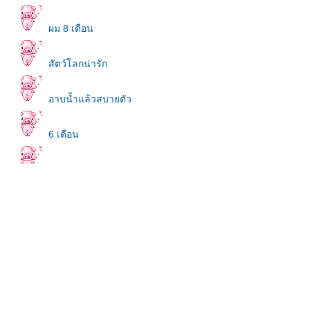
ผม 8 เดือน
สัตว์โลกน่ารัก
อาบน้ำแล้วสบายตัว
6 เดือน
ครบรอบ 1 เดือน
บันทึกรักน้องหมิง-หมิง