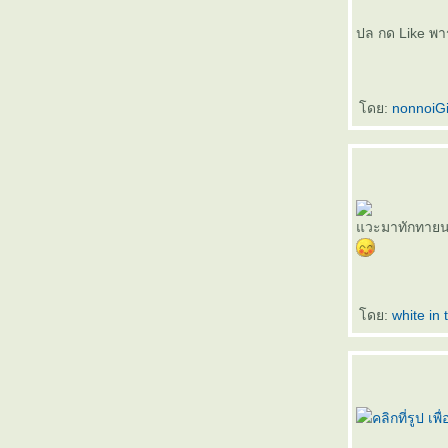
ปล กด Like พา
ดย:
nonnoiG
วะมาทักทายนะคะ
ดย:
white in