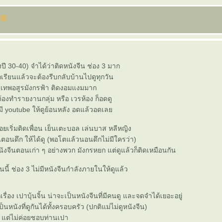
งปี 30-40) จำได้ว่าติดหนังจีน ช่อง 3 มาก
กเรียนแล้วจะต้องรีบกลับบ้านไปดูทุกวัน
 8 เทพอสูรมังกรฟ้า ติดงอมแงมมาก
ต้องทำรายงานกลุ่ม หรือ เวรห้อง ก็อดดู
่มี youtube ให้ดูย้อนหลัง อดแล้วอดเล
ยเริ่มติดเพื่อน เย็นเตะบอล เล่นบาส หลีหญิง
ีนตอนดึก ให้ได้ดู (พอโตแล้วนอนดึกไม่มีใครว่า)
ังจีนตอนเก่า ๆ อย่างพวก มังกรหยก แต่ดูแล้วก็ติดเหมือนกัน
นนี้ ช่อง 3 ไม่มีหนังจีนกำลังภายในให้ดูแล้ว
กเรื่อง เปาบุ้นจิ้น น่าจะเป็นหนังจีนที่มีคนดู และจดจำได้เยอะอยู่
นหนังที่ดูกันได้ทั้งครอบครัว (ปกติแม่ไม่ดูหนังจีน)
ี้ แต่ไม่ค่อยชอบท่านเปา