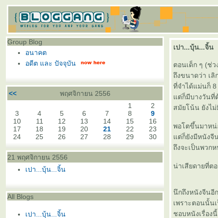
Group Blog
เปา...บุ้น...จิ้น
อนาคต
อดีต และ ปัจจุบัน
ตอนเด็ก ๆ (ช่ว
ถึงขนาดว่า เลิ
ที่จำได้แม่นก็
<<
พฤศจิกายน 2556
ต่ก็มีบางวันที่
1
2
สมัยโน้น ยังไม
3
4
5
6
7
8
9
10
11
12
13
14
15
16
พอโตขึ้นมาหน่อ
17
18
19
20
21
22
23
24
25
26
27
28
29
30
ต่ก็ยังมีหนังจ
ถึงจะเป็นพวกหน
21 พฤศจิกายน 2556
น่าเสียดายที่ตอ
เปา...บุ้น...จิ้น
นึกถึงหนังจีนอี
All Blogs
เพราะตอนนั้นเป็
ชอบหนังเรื่องน
เปา...บุ้น...จิ้น