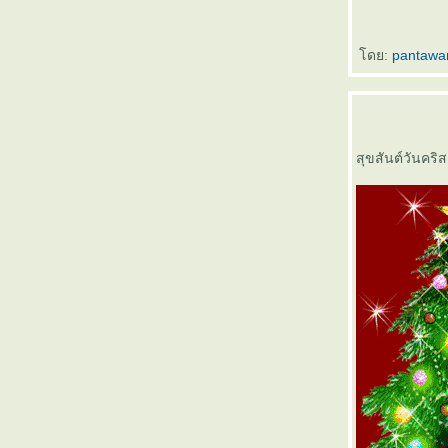
ดย:
pantaw
สุขสันต์วันคริ