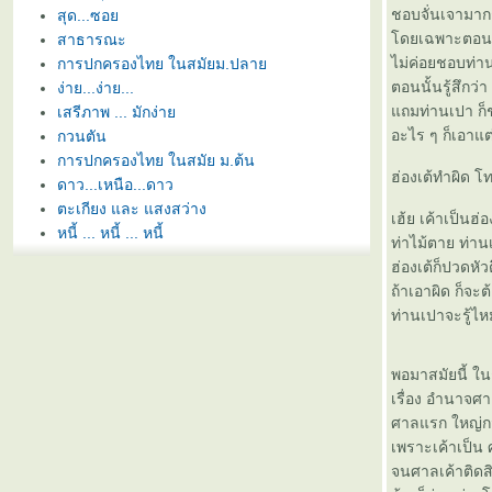
ชอบจั่นเจามาก
สุด...ซอ
ดยเฉพาะตอนที่ เ
สาธารณะ
ไม่ค่อยชอบท่าน
ตอนนั้นรู้สึกว
ง่าย...ง่าย...
ถมท่านเปา ก็ชอ
เสรีภาพ ... มักง่า
อะไร ๆ ก็เอาแต
กวนตัน
การปกครองไทย ในสมัย ม.ต้น
ฮ่องเต้ทำผิด 
ดาว...เหนือ...ดาว
ตะเกียง และ แสงสว่าง
เฮ้ย เค้าเป็นฮ่
หนี้ ... หนี้ ... หนี้
ท่าไม้ตาย ท่าน
่าง...กุ้ง
ฮ่องเต้ก็ปวดหั
อิสระ...เสรี...
ถ้าเอาผิด ก็จะ
ก๋วยเตี๋ยว...น้ำ ใจ...กว้าง
ท่านเปาจะรู้ไ
เปลี่ยน...แปลง เปลี่ยน...ไป
ดวงอาทิตย์….สีชมพู
พอมาสมัยนี้ ในช
พัก...ก่อนครับ
เรื่อง อำนาจศาล
คู่กัน...หรือ...ตรงข้ามกัน
ศาลแรก ใหญ่ก
กลอน
เพราะเค้าเป็น
ต่งงานกัน...ทำไม
จนศาลเค้าติดสิ
ความจริง