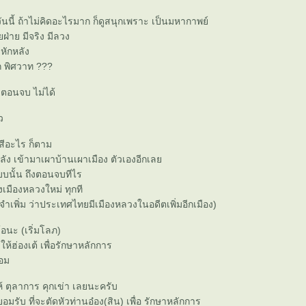
ันนี้ ถ้าไม่คิดอะไรมาก ก็ดูสนุกเพราะ เป็นมหากาพย์
ฝ่าย มีจริง มีลวง
 หักหลัง
ัก พิศวาท ???
ตอนจบ ไม่ได้
ว
 สีอะไร ก็ตาม
ลัง เข้ามาเผาบ้านเผาเมือง ตัวเองอีกเล
บบนั้น ถึงตอนจบทีไร
งเมืองหลวงใหม่ ทุกที
จำเพิ่ม ว่าประเทศไทยมีเมืองหลวงในอดีตเพิ่มอีกเมือง)
ข้อนะ (เริ่มโลภ)
ให้ฮ่องเต้ เพื่อรักษาหลักการ
ยอม
ให้ ตุลาการ คุกเข่า เลยนะครับ
ยอมรับ ที่จะตัดหัวท่านอ๋อง(สิน) เพื่อ รักษาหลักการ