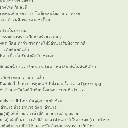
น้น บ้างก็ว่า อย่างนี้
างไหน กันล่ะนี่
มีบางคนเค้าบอกว่า เราไม่ต้องสนใจศาลเค้าหรอก
ำนาจ คำตัดสินของศาลซะก็จบ
ป็นศาลในประเทศ
ม่ธรรมดา เพราะเป็นศาลรัฐธรรมนูญ
ั้งแต่ มีคนเค้าว่า ศาลท่านไม่มีอำนาจรับพิจารณาคี
การตัดสินคดีแล้ว
ินมา ก็จะไม่รับคำตัดสิน ซะเล
ิดสมัยนี้ คง งง เรียกหา หวังเฉา หม่าฮั่น กันไม่ทันทีเดียว
ดหัวกับศาลแบบท่านเปาแล้ว
าเกิดสมัยนี้ เป็นนายกรัฐมนตรี มีทั้ง ศาลโลก ศาลรัฐธรรมนูญ
ว่า ข้าสละบัลลังก์ ไปช้อปปิ้งต่างประเทศดีกว่า 555
ประชาธิปไตย มันดูยุ่งยาก ซับซ้อน
อำนาจ ถ่วง อำนาจ ถึง 3 อำนาจ
ัญญัติ) เค้าก็บอกว่า เค้ามีอำนาจ จะแก้กฎหมา
ฐบาล) เค้าก็บอกว่า เค้ามีอำนาจ (ผ่านสภา) ในการจะ กู้ มาบริหาร
าก็ตัดสินว่า แก้ไม่ได้ เพราะมันขัดหลักการประชาธิปไต