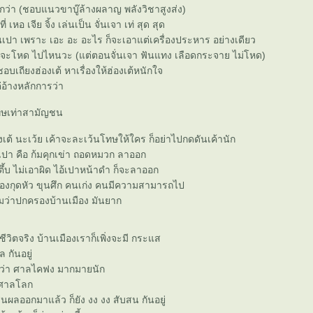
กว่า (ชอบแนวขาบู๊ล้างผลาญ พลังวิชาสูงส่ง)
หอ เจีย จิ้ง เล่นเป็น จั่นเจา เท่ สุด สุด
เปา เพราะ เอะ อะ อะไร ก็จะเอาแต่เครื่องประหาร อย่างเดียว
่า จะโหด ไปไหนวะ (แต่ตอนจั่นเจา ฟันแทง เลือดกระจาย ไม่โหด)
บเถียงฮ่องเต้ หาเรื่องให้ฮ่องเต้หนักใจ
่อ้างหลักการว่า
โทษเท่าสามัญชน
องเต้ นะเว้ย เค้าจะละเว้นโทษให้ใคร ก็อย่าไปกดดันเค้านัก
เปา คือ ก้มคุกเข่า ถอดหมวก ลาออก
วตึ้บ ไม่เอาผิด ไอ้เปาหน้าดำ ก็จะลาออก
ต้องกุดหัว ขุนศึก คนเก่ง คนมีความสามารถไป
หมว่าปกครองบ้านเมือง มันยาก
ีวิตจริง บ้านเมืองเราก็เพิ่งจะมี กระแส
 กันอยู่
ว่า ศาลไคฟง มากมายนัก
 ศาลโลก
นผลออกมาแล้ว ก็ยัง งง งง สับสน กันอยู่