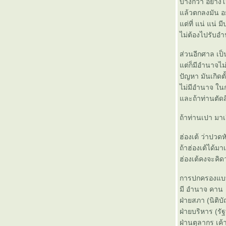
บ้างก็ว่า อย่างโ
ห้จบ...หมายความว่า จบ
ล้วตกลงมัน อย่
หุ้น... เพราะทุกการลงทุน มีความเสี่ยง
ต่ที่ แน่ แน่ 
เจ้านา
ไม่ต้องไปรับอ
รัก...แต่ไม่เชียร์
ทำไม (Why) ???
ส่วนอีกศาล เ
สัมภาษณ์งาน...ครั้งแรก
ต่ก็มีอำนาจไ
หลุมดำ...ในจักรวาลของ...ความรัก
ปัญหา มันเกิดต
ปัจจัยที่ 5
ไม่มีอำนาจ ใน
หลง...หลง...ลืม...ลืม
ละถ้าท่านตัดส
ผม กะ จ่า , ผู้กอง และรถป้ายแดง (ของผม)
พ่อ
ถ้าท่านเปา มาเก
ดาวขาดเดือน
Lucky
ฮ่องเต้ ว่าปว
ถ้าฮ่องเต้ได้ม
ฮ่องเต้คงจะคิด
การปกครองแบบ 
มี อำนาจ คาน 
ฝ่ายสภา (นิติบ
ฝ่ายบริหาร (รั
ฝ่านตุลากร เค้