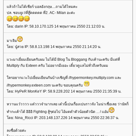
ล้วถ้าไม่ได้เชียร์ บอลอังกฤษ....ถามได้ไหมคะ
ปล. ชอบยูเว่ที่สู๊ดดดดด ที่2. AC- Milan อะค่ะ
ดย: darin IP: 58.10.170.125 14 พฤษภาคม 2550 21:12:03 น.
มาเจิม
ดย: นู๋สวย IP: 58.8.13.198 14 พฤษภาคม 2550 21:14:20 น.
วะมาเยี่ยมเยียนครับผม ไม่ได้มี Blog ใน Bloggang กับเค้านะครับ มีแต่ที่
Multiply กับ Exteen ครับ ไม่อยากมีเยอะ เดี๋ยวดูแลไม่ทั่วถึงครับผม
ครอยากแวะไปเยี่ยมเยียนกันบ้างเชิญที่ //hypermonkey.multiply.com และ
//hypermonkey.exteen.com นะครับ ขอบคุณครับ
ดย: HyPeR MonKeY IP: 58.9.228.202 14 พฤษภาคม 2550 21:35:39 น.
หวานแว๋วววว แต๋วววจ๋ามากเลย เด๋วนี้เปนเรื่องเปนราวจัง ไมน่าเชื่อเลย ว่านัทก็
ทำกะเค้าได้ อิอิอิ Fighting สู้ๆต่อไป ไอ้มดดำตัวน้อยตัวนิด ... / แอ๋ม
ดย: Nina_Ricci IP: 203.148.137.226 14 พฤษภาคม 2550 22:36:37 น.
ลงชื่อด้วยค่ะ