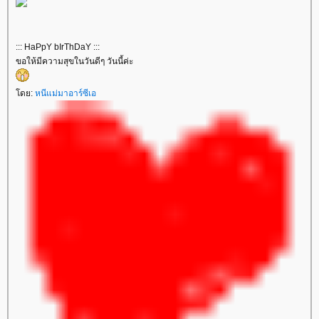
::: HaPpY bIrThDaY :::
ขอให้มีความสุขในวันดีๆ วันนี้ค่ะ
ดย:
หนีแม่มาอาร์ซีเอ