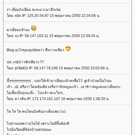
ง่า เยี่ยมก้ะเยี่ยม ละจะแวะมาอีกเน้อ
ดย: xiiix IP: 125.25.54.97 15 พฤษภาคม 2550 22:34:56 น.
มาเยี่ยมแล้วนะ
ดย: จง IP: 58.147.103.11 15 พฤษภาคม 2550 22:39:24 น.
Blog อะไรของลุงนัทหว่า สีหวานเชียว
ปล. เกย์ป่าวชักเสียวๆ ??
ดย: pOtatOz IP: 58.147.78.246 15 พฤษภาคม 2550 23:02:06 น.
นี้ๆๆๆๆๆๆๆๆๆๆๆๆ .. บอกให้เข้ามาเยี่ยมแล้วลงชื่อไว้..สูเจ้าป่วยเป็นไรอะ
เจ้า...เอ้..หรือว่าโดนขังเดียวหรือว่าขังหมูอะเจ้า.. เอาข้าวหมูแดงมาเยี่ยมกะ
อเลี้ยงนึ่งถุงนะจ๊ะ .. ไปแล้ว ชะแว็ปๆ...
ดย: ดาวดิน IP: 172.174.161.107 16 พฤษภาคม 2550 1:38:20 น.
ห โห โห คนโดนบังคับมาเต็มเลย (ว่ะ)
ไปอ่านบทความไม่ได้ เพราะไม่มีลิ้งค์อ่ะสิ
ไปนั่งเรียนที่ห้องป้ามดก่อนนะ