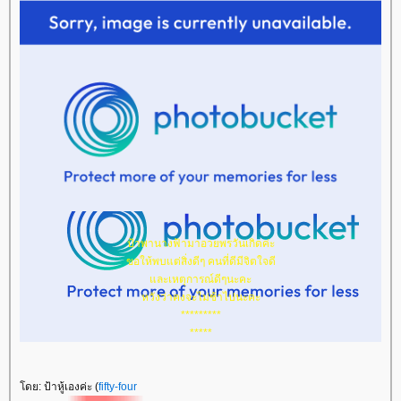
ป้าพานางฟ้ามาอวยพรวันเกิดค่ะ
ขอให้พบแต่สิ่งดีๆ คนที่ดีมีจิตใจดี
ละเหตุการณ์ดีๆนะคะ
หวังว่าคงจะไม่ช้าไปนะคะ
*********
*****
ดย: ป้าหู้เองค่ะ (
fifty-four