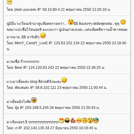
ดย: jiiwii เองแหล่ะ IP: 58.10.80.4 21 พฤษภาคม 2550 12:26:18 น.
นู๋มีมี่แวะเวียนเข้ามาดูบล๊อคครายหว่า...
อิอิ ล้อเล่งๆๆ เพ่นัทสุดหล่อ...หุหุ
ขอมาแป่ะชื่อไว้หน่อยจิ อะแบบว่า นู๋เม้นม่ายเปงอ่ะ..แต่บล๊อคสีหวานน้ำตาลหยด
มากมาย..อิอิ น่ารักดีๆ
ดย: MimY_CandY_LovE IP: 125.63.152.134 22 พฤษภาคม 2550 22:18:40
น.
มาลงชื่อ ก๊ากกกกกกก
ดย: Beer IP: 124.120.83.242 22 พฤษภาคม 2550 22:36:25 น.
วะมาเยี่ยมค่ะ blog สีสวยดีจังนะคะ
ดย: หัดเล่นค่ะ IP: 58.8.102.111 23 พฤษภาคม 2550 11:00:44 น.
มาเยี่ยมมิงไงสัด
ดย: นุ้ย IP: 203.188.5.245 26 พฤษภาคม 2550 21:50:43 น.
มาเจิมเฉยๆ อิ ๆๆๆๆๆๆๆๆๆๆๆๆๆๆๆๆๆ
ดย: เร IP: 202.143.135.34 27 มิถุนายน 2550 10:16:45 น.