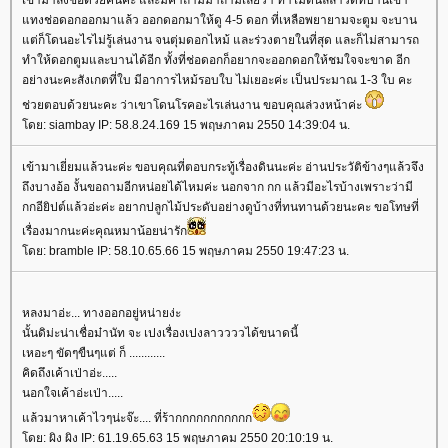
เข้ามาลงชื่อด้วยคนค่ะ และมีคำถามมาถามเลยว่า ทำไมต้นลีลาวดีที่บ้านเขา
ทงช่อดอกออกมาแล้ว ออกดอกมาให้ดู 4-5 ดอก ที่เหลือพยายามจะตูม จะบาน
ต่ก็โดนอะไรไม่รู้เล่นงาน จนตุ่มดอกไหม้ และร่วงตายในที่สุด และก็ไม่สามารถ
ทำให้ดอกตูมและบานได้อีก ทั้งที่ช่อดอกก็อยากจะออกดอกให้ชมใจจะขาด อีก
อย่างนะคะสังเกตที่ใบ มีอาการไหม้รอบใบ ไม่เยอะค่ะ เป็นประมาณ 1-3 ใบ คะ
ช่วยตอบด้วยนะคะ ว่าเขาโดนโรคอะไรเล่นงาน ขอบคุณล่วงหน้าค่ะ
ดย: siambay IP: 58.8.24.169 15 พฤษภาคม 2550 14:39:04 น.
เข้ามาเยี่ยมแล้วนะค่ะ ขอบคุณที่ตอบกระทู้เรื่องดินนะค่ะ อ่านประวัติข้างๆแล้วจึง
ถึงบางอ้อ งั้นขอถามอีกหน่อยได้ไหมค่ะ นอกจาก กก แล้วมีอะไรบ้างเพราะว่ามี
กกอียิปต์แล้วอ่ะค่ะ อยากปลูกไม้ประดับอย่างดูบ้างที่ทนทานด้วยนะคะ ขอโทษที่
เรื่องมากนะค่ะคุณหมาน้อยน่ารัก
ดย: bramble IP: 58.10.65.66 15 พฤษภาคม 2550 19:47:23 น.
หลงมาอ่ะ... ทางออกอยู่หน่ายง่ะ
นั้นดิม่ะน่าเชื่อม๋านัท จะ เปงเรื่องเปงลาววววได้ขนาดนี้
เหอะๆ ขัดๆขืนๆแต่ ก็ ............
คิดถึงเค้าเป่าอ่ะ.....
นอกใจเค้าอ่ะเป่า.....
ล้วมาหาเค้าไวๆน่ะจ๊ะ.... ที่ร้ากกกกกกกกกกก
ดย: ผิง ผิง IP: 61.19.65.63 15 พฤษภาคม 2550 20:10:19 น.