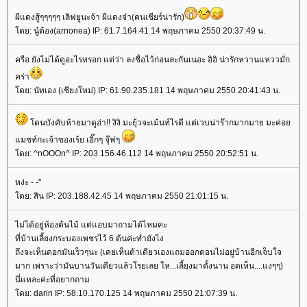
ผีแดงสู้ๆๆๆๆๆ เลิฟยูนะจ้า ผีแดงจ๋า(คนเชียร์น่ารัก)
ดย: นู๋ต้อง(arnonea) IP: 61.7.164.41 14 พฤษภาคม 2550 20:37:49 น.
ครือ ยังไม่ได้ดูอะไรหรอก แต่ว่า ลงชื่อไว้ก่อนละกันเนอะ อิอิ น่ารักหวานแหววมั่ก
คร่า
ดย: นัทเอง (เชียงใหม่) IP: 61.90.235.181 14 พฤษภาคม 2550 20:41:43 น.
ดนบังคับห้ายมาดูอ่า!! งิงิ มะยุ้วจะเม้นท์ไรดี แต่เวบน่าร๊ากมากมาย มะค่อ
มชท์กะเจ้าของเร้ย เอิ๊กๆ จุ๊ฟๆ
ดย: ^nOOOn^ IP: 203.156.46.112 14 พฤษภาคม 2550 20:52:51 น.
หง่ะ - -''
ดย: สิน IP: 203.188.42.45 14 พฤษภาคม 2550 21:01:15 น.
ไม่ได้อยู่ห้องต้นไม้ แต่แอบมาถามได้ไหมคะ
ที่บ้านเลี้ยงกระบองเพชรไว้ 6 ต้นค่ะทำยังไง
ถึงจะเห็นดอกมันเร็วๆนะ (เคยเห็นต้าเดียวเองแถมออกตอนไม่อยู่บ้านอีกเจ็บใจ
มาก เพราะว่ามันบานวันเดียวแล้วโรยเลย โห...เลี้ยงมาตั้งนาน อดเห็น....แงๆๆ)
นี่แหละค่ะที่อยากถาม
ดย: darin IP: 58.10.170.125 14 พฤษภาคม 2550 21:07:39 น.