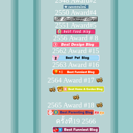
2548 Award#2
2550 Award#4
2551 Award#5
2556 Award # 8
2562 Award #15
2563 Award #16
2564 Award #17
2565 Award #18
ครั้งที่19 2566