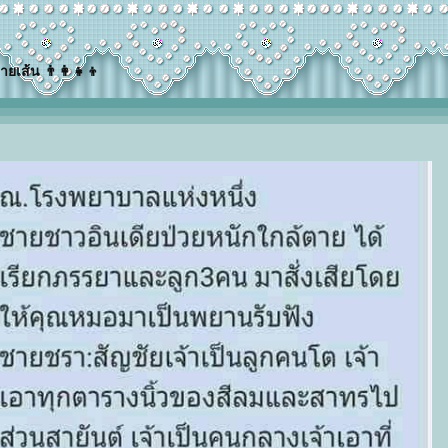
ายเส้น 👨‍👩‍👧‍👦