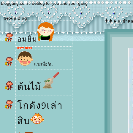
Bloggang.com : weblog for you and your gang
Group Blog
👨‍👩‍👧‍👦 ขำคล
อมยิ้ม
วะเพื่อกิน
ต้นไม้
กดัง9เล่า
สิบ