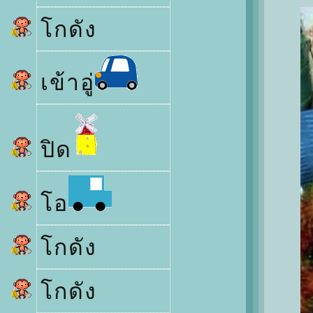
กดัง
เข้าอู่
ปิด
อ
กดัง
กดัง