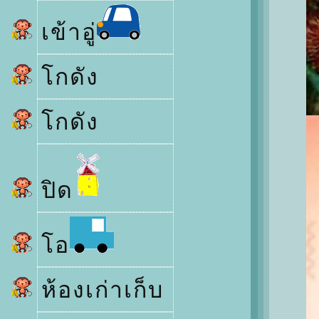
เข้าอู่
กดัง
กดัง
ปิด
อ
ห้องเก่าเก็บ