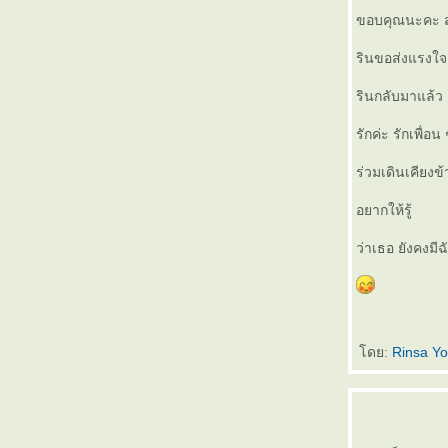
ขอบคุณนะคะ สำห
รินขอส่งแรงใจแ
รินกลับมาแล้ว
รักค่ะ รักเพื่อน
ร่วมเดินเคียงข
อยากให้รู้
ว่าเธอ ยังคงมีฉ
ดย:
Rinsa Yo