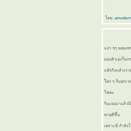
ดย:
amoder
ง่ว ๆๆ ยอมเพร
มองตัวเองในก
ท้จริงแล้วเรา
คร ๆ ก็บอกเวล
ช่คะ
รินเจอมาแล้วน
หายดีขึ้น
เพราะมี กำลังใจ