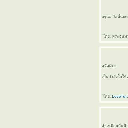
อรุณสวัสดิ์นะค
ดย: พระจันทร
สวัสดีค่ะ
เป็นกำลังใจให้ค
ดย:
LoveTur
สู้ๆเหมือนกันน๊