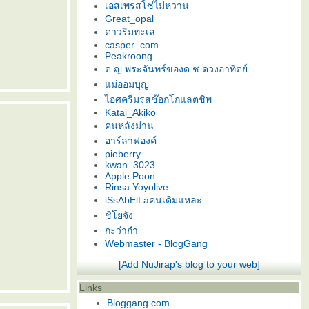
เอสเพรสโซ่ไม่หวาน
Great_opal
ดาวริมทะเล
casper_com
Peakroong
ด.ญ.พระจันทร์ของด.ช.ดวงอาทิตย์
ม่ออมบุญ
ไอศครีมรสช๊อกโกแลตชิพ
Katai_Akiko
คนหลังม่าน
อาร์ลาฟองค์
pieberry
kwan_3023
Apple Poon
Rinsa Yoyolive
iSsAbElLaคนเดิมแหละ
ชิโยจัง
กะว่าก๋า
Webmaster - BlogGang
[Add NuJirap's blog to your web]
Links
Bloggang.com