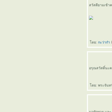
สวัสดียามเช้าค
ดย:
กะว่าก๋า
อรุณสวัสดิ์นะค
ดย: พระจันทร
มาทักทาย และ 