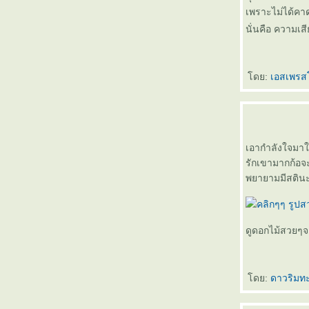
เพราะไม่ได้ค
นั่นคือ ความเ
ดย:
เอสเพรส
เอากำลังใจมาใ
รักเขามากก้อจะ
พยายามมีสตินะค
ดูดอกไม้สวยๆจะ
ดย:
ดาวริมท