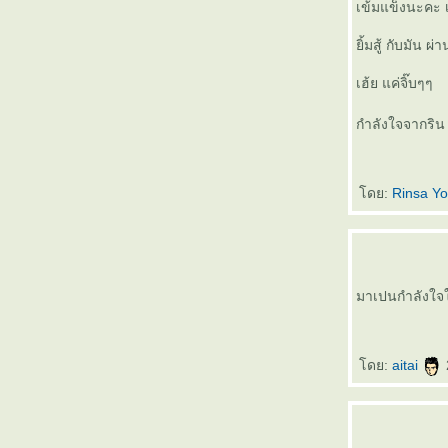
เข้มแข็งนะคะ 
ิ้มสู้ กับมัน ผ่
เฮ้ย แค่จิ๊บๆๆ
กำลังใจจากริน 
ดย:
Rinsa Yo
มาเปนกำลังใจให
ดย:
aitai