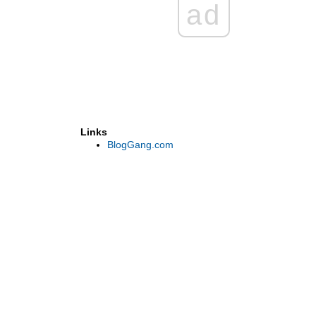
ad
Links
BlogGang.com