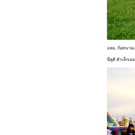
หม..ก้อสนามเด
นี่ดูดิ ตัวเล็ก