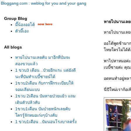
Bloggang.com : weblog for you and your gang
Group Blog
หายไปนานเลยค
มี๊น้องออโต้
ตัวมี๊เอง
หายไปนานเลยค่า
ออโต้พูดช้ามากค
All blogs
ทษใครไม่ได้ต้อ
หายไปนานเลยคับ มาอีกทีป๋มจะ
พาไปหาหมอค่ะ แ
สองขวบแล้ว
เบบี้ซายค่ะ คุ
1 ขวบ3 เดือน ..ป๋วยอีกแระ แต่ยังดี
นะที่ป๋มทำเบบี้ซายน์ได้
อดทนทำอยู่หลา
1ขวบ2เดือน กับการฝึกระเบียบให้
จอมเลียนแบบ
นี่ปีใหม่เราก้อ
1ขวบ 2เดือน ป๋มหายป่วยแย้ว แถม
เดินตัวปลิวคับ
1ขวบ1เดือน ป๋มป่วยหนักเลยคับ
ครรู้จักหมอเก่งๆบ้างคับ
1 ขวบ1เดือน ..ป๋มนอนโรงบาลครั้ง
รกคับ