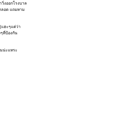
ข้าวิ่งออกโรงบาล
ไข้ตลอด แถมหาม
 (แฮะๆแต่ว่า
ๆที่ป้องกัน
ล่นน่ะแหระ