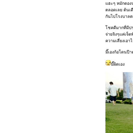
ฮะๆ หมักดองบล้อ
ตลอดเลย ต้นเดื
กันไปโรงบาลต
ชคดีมากที่มีปร
จ่ายจิงๆแค่เจ็ด
ความเสี่ยงเอาไว
มี๊เองก้อโดนป๊
มี๊ผิดเอง