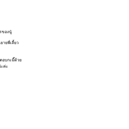
รของนู๋
ายพี่เลี้ยว
้ตอบกะมี๊ด้ว
่ะค่ะ