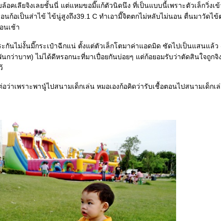
คเลียจิงเลยชั้นนี่ แต่แหมขอมี๊แก้ตัวนิดนึง ที่เป็นแบบนี้เพราะตัวเล็กวิ่งเ
อนก้อเป็นส่าไข้ ไข้นู่สูงถึง39.1 C ทำเอามี๊จิตตกไม่หลับไม่นอน ตื่นมาวัด
อนเช้า
ะกันไม่งั้นมี๊กระเป๋าฉีกแน่ ตั้งแต่ตัวเล็กโตมาค่าแอดมิด ซัดไปเป็นแสนแล้ว
พันกว่าบาท) ไม่ได้ดีหรอกนะที่มาเปื่อยกันบ่อยๆ แต่ก้อยอมรับว่าตัดสินใจถูกจิง
้
าต่อว่าเพราะพานู๋ไปสนามเด็กเล่น หมอเองก้อคิดว่ารับเชื้อตอนไปสนามเด็กเ