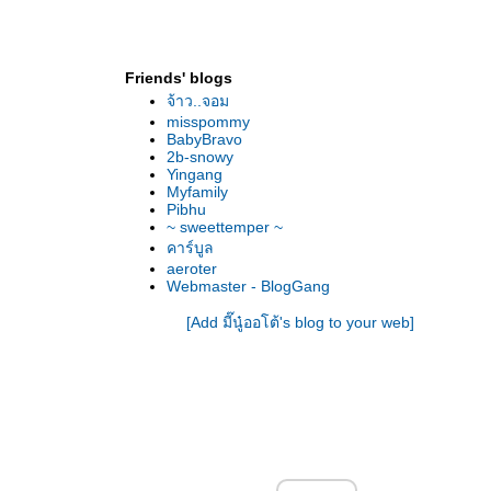
Friends' blogs
จ้าว..จอม
misspommy
BabyBravo
2b-snowy
Yingang
Myfamily
Pibhu
~ sweettemper ~
คาร์บูล
aeroter
Webmaster - BlogGang
[Add มี๊นู๋ออโต้'s blog to your web]