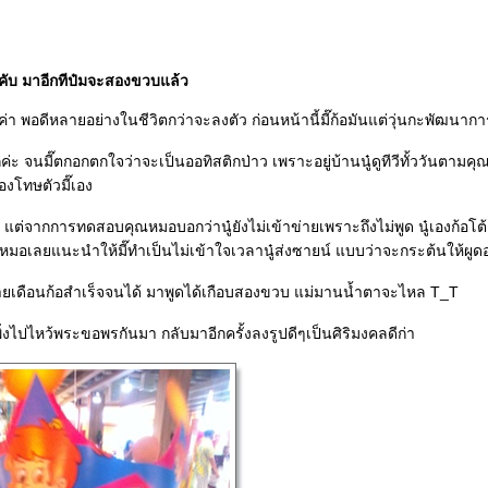
ับ มาอีกทีป๋มจะสองขวบแล้ว
 พอดีหลายอย่างในชีวิตกว่าจะลงตัว ก่อนหน้านี้มี๊ก้อมันแต่วุ่นกะพัฒนากา
่ะ จนมี๊ตกอกตกใจว่าจะเป็นออทิสติกป่าว เพราะอยู่บ้านนู๋ดูทีวีทั้ววันตามคุณย
งโทษตัวมี๊เอง
ต่จากการทดสอบคุณหมอบอกว่านู๋ยังไม่เข้าข่ายเพราะถึงไม่พูด นู๋เองก้อโต
ณหมอเลยแนะนำให้มี๊ทำเป็นไม่เข้าใจเวลานู๋ส่งซายน์ แบบว่าจะกระต้นให้ผูดอ
ยเดือนก้อสำเร็จจนได้ มาพูดได้เกือบสองขวบ แม่มานน้ำตาจะไหล T_T
เพิ่งไปไหว้พระขอพรกันมา กลับมาอีกครั้งลงรูปดีๆเป็นศิริมงคลดีก่า