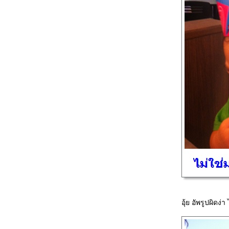
Happy Birth Day นะลูก 1 ขวบแย้
ว..ว
11 เดือน..up เป็นlevel3
ที่Gymboreeและมี๊ลดหน้าท้องย้ว
หลังคลอด ภาค2
11 เดือน ...ไปเรียน Gymboree
ละมี๊ไปทำสว
10 เดือนแล้ว ป๋มปีก(ไม่มีให้)กล้า
ต่ขาแข็ง(มากๆ) แถมมี๊ก้อกลับมา
เข้าที่เข้าทาง
9 เดือน..แล้วล่ะคร้าบ แถมป๋มหา
ป่วยแล้ว
ออโต้..กับการป่วยครั้งแรก
8 เดือน เกือบครึ่ง พาเด็กไปเยี่ยม
เด็ก
8 เดือนล่ะคร้าบ..บ
ออโต้..เด็กอะไรชอบเล่นรีโมท
7เดือน7วัน กับ การเกาะยืน โอว...ว
อุ้ย อัพรูปผิดง่
รู้เรื่องขึ้นนะเรา
7 เดือนแย้วว ลูกคนหรือลูกลิง