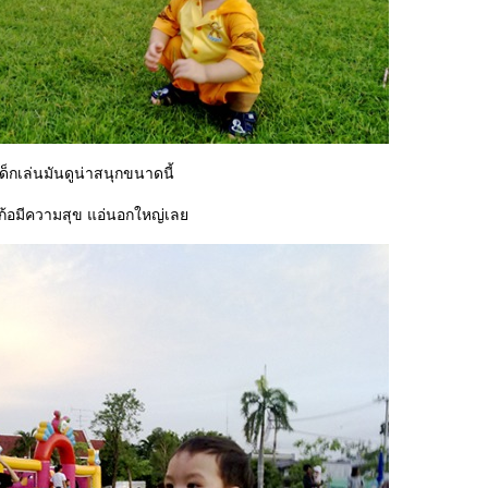
็กเล่นมันดูน่าสนุกขนาดนี้
เองก้อมีความสุข แอ่นอกใหญ่เล