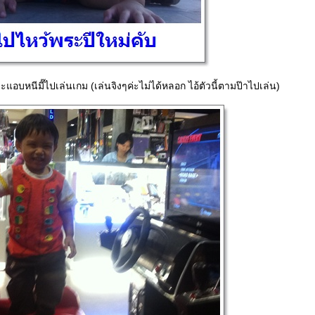
ราะแอบหนีมี๊ไปเล่นเกม (เล่นจิงๆค่ะไม่ได้หลอก ไอ้ตัวนี้ตามป๊าไปเล่น)