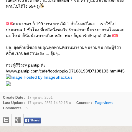
เบ็ดเสร็จเเล้วทำผลงานไปได้ทั้งหมด 7 ชิ้น ค่ะ ((นับเเล้วตกใจตัวเอง
ทานไปได้ไง 55+ ))
สนนราคา ก็ 199 บาท ทานได้ 1 ชั่วโมงครึ่งค่ะ... เราใช้ไป
ประมาณ 1 ชั่วโมง ที่เหลือนั่งชมวิว ร้านสาขานี้บรรยากาศโอเคเล
ค่ะ โซฟาก็นิ่มนั่งสบายเกือบหลับ..พนง.ก็ดูน่ารักกับลูกค้าดีค่ะ
ปล. สุดท้ายนี้ขอขอบคุณทุกท่านที่ผ่านมาร่วมชมร่วมชิม กระทู้รีวิว
ครั้งเเรกของเรานะคะ ... จุ๊บๆ..
กระทู้รีวีว@ pantip ค่ะ
//www.pantip.com/cafe/food/topic/D7108193/D7108193.html#45
Create Date :
17 ตุลาคม 2551
Last Update :
17 ตุลาคม 2551 14:32:15 น.
Counter :
Pageviews.
Comments :
5