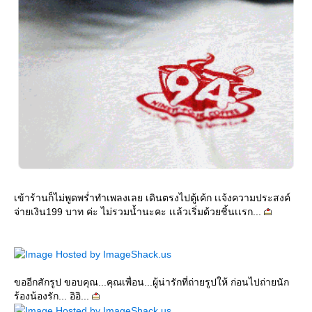
เข้าร้านก็ไม่พูดพร่ำทำเพลงเลย เดินตรงไปตู้เค้ก เเจ้งความประสงค์
จ่ายเงิน199 บาท ค่ะ ไม่รวมน้ำนะคะ เเล้วเริ่มด้วยชิ้นเเรก...
ขออีกสักรูป ขอบคุณ...คุณเพื่อน...ผู้น่ารักที่ถ่ายรูปให้ ก่อนไปถ่ายนัก
ร้องน้องรัก... อิอิ...