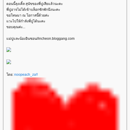
ตอนนี้ลุงเคิ้ล สุนัขของพี่ปูเสียแล้วนะคะ
พี่ปูอาจไม่ได้เข้าบล็อกซักพักนึงนะคะ
ขอโทษมา ณ โอกาสนี้ด้วยค่ะ
วะไปให้กำลังพี่ปูได้นะคะ
ขอบคุณค่ะ...
ม่ปูและน้องอินชอน//incheon.bloggang.com
ดย:
noopeach_za!!