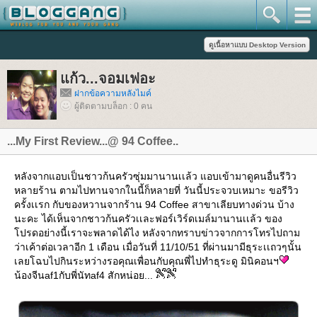
ก้ว...จอมเฟอะ
ฝากข้อความหลังไมค์
ผู้ติดตามบล็อก : 0 คน
...My First Review...@ 94 Coffee..
หลังจากแอบเป็นชาวก้นครัวซุ่มมานานเเล้ว แอบเข้ามาดูคนอื่นรีวิว
หลายร้าน ตามไปทานจากในนี้ก็หลายที่ วันนี้ประจวบเหมาะ ขอรีวิว
ครั้งเเรก กับของหวานจากร้าน 94 Coffee สาขาเลียบทางด่วน บ้าง
นะคะ ได้เห็นจากชาวก้นครัวเเละฟอร์เวิร์ดเมล์มานานเเล้ว ของ
ปรดอย่างนี้เราจะพลาดได้ไง หลังจากทราบข่าวจากการโทรไปถาม
ว่าเค้าต่อเวลาอีก 1 เดือน เมื่อวันที่ 11/10/51 ที่ผ่านมามีธุระเเถวๆนั้น
เลยโฉบไปกินระหว่างรอคุณเพื่อนกับคุณพี่ไปทำธุระดู มินิคอนฯ
น้องจีนaf1กับพี่นัทaf4 สักหน่อย...