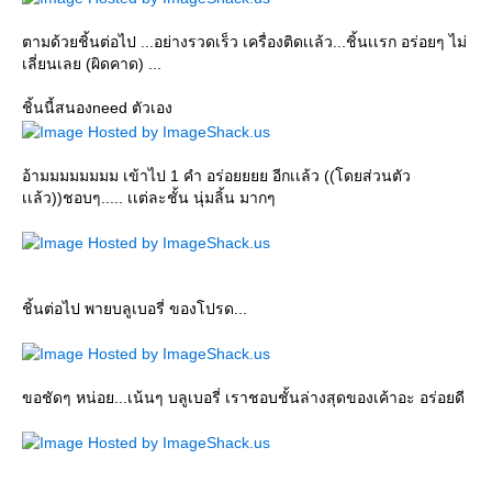
ตามด้วยชิ้นต่อไป ...อย่างรวดเร็ว เครื่องติดเเล้ว...ชิ้นเเรก อร่อยๆ ไม่
เลี่ยนเลย (ผิดคาด) ...
ชิ้นนี้สนองneed ตัวเอง
อ้ามมมมมมมม เข้าไป 1 คำ อร่อยยยย อีกเเล้ว ((โดยส่วนตัว
เเล้ว))ชอบๆ..... เเต่ละชั้น นุ่มลิ้น มากๆ
ชิ้นต่อไป พายบลูเบอรี่ ของโปรด...
ขอชัดๆ หน่อย...เน้นๆ บลูเบอรี่ เราชอบชั้นล่างสุดของเค้าอะ อร่อยดี