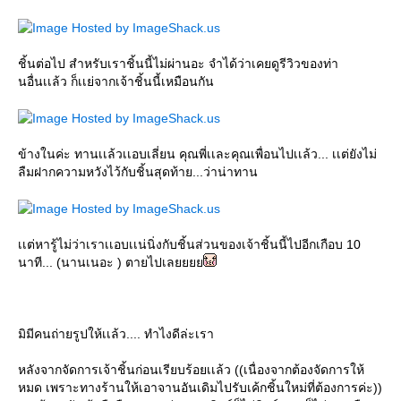
ชิ้นต่อไป สำหรับเราชิ้นนี้ไม่ผ่านอะ จำได้ว่าเคยดูรีวิวของท่า
นอื่นเเล้ว ก็เเย่จากเจ้าชิ้นนี้เหมือนกัน
ข้างในค่ะ ทานเเล้วเเอบเลี่ยน คุณพี่เเละคุณเพื่อนไปเเล้ว... เเต่ยังไม่
ลืมฝากความหวังไว้กับชิ้นสุดท้าย...ว่าน่าทาน
เเต่หารู้ไม่ว่าเราเเอบเเน่นิ่งกับชิ้นส่วนของเจ้าชิ้นนี้ไปอีกเกือบ 10
นาที... (นานเนอะ ) ตายไปเล
มิมีคนถ่ายรูปให้เเล้ว.... ทำไงดีล่ะเรา
หลังจากจัดการเจ้าชิ้นก่อนเรียบร้อยเเล้ว ((เนื่องจากต้องจัดการให้
หมด เพราะทางร้านให้เอาจานอันเดิมไปรับเค้กชิ้นใหม่ที่ต้องการค่ะ))