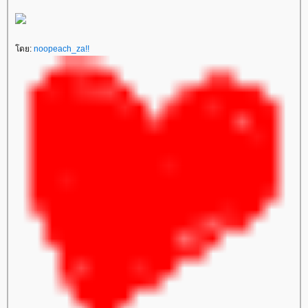
ดย:
noopeach_za!!