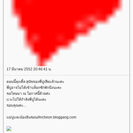
17 มีนาคม 2552 20:46:41 น.
ตอนนี้ลุงเคิ้ล สุนัขของพี่ปูเสียแล้วนะคะ
พี่ปูอาจไม่ได้เข้าบล็อกซักพักนึงนะคะ
ขอโทษมา ณ โอกาสนี้ด้วยค่ะ
วะไปให้กำลังพี่ปูได้นะคะ
ขอบคุณค่ะ...
ม่ปูและน้องอินชอน//incheon.bloggang.com