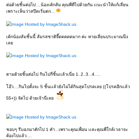
ต่อด้วยชิ้นต่อไป ...น้องเค้กส้ม คุณพี่ที่ไปด้วยกัน เเนะนำให้แก้เลี่ยน
เพราะเห็นว่าสปีดเริ่มตก...
เค้กน้องส้มชิ้นนี้ ส้มรสชาติจี๊ดดดดดมาก ค่ะ หายเลี่ยนประมาณนึง
เล
ตามด้วยชิ้นต่อไป กินไปกี่ชิ้นเเล้วเนี่ย 1..2..3...4.....
อ๊ว....กินไปตั้งจะ 5 ชิ้นเเล้วยังไม่ได้กินสุดโปรดเลย ((โปรดอีกเเล้ว
55+)) จัดไป ด้วยเจ้านี่เล
ชอบๆ รีบฉกมาตักไป 1 คำ...เพราะคุณเพื่อน เเละคุณพี่ใกล้เวลาจะ
ต้องไปแล้ว....