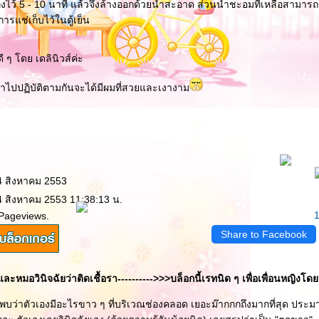
นทิ้งไว้ 5 - 10 นาที แล้วจึงล้างออกด้วยน้ำสะอาด ส่วนน้ำชะอมที่เหลือสามา
การแช่เก็บไว้ในตู้เย็น
ๆ โดย เดลินิวส์ค่ะ
นำไปปฏิบัติตามกันจะได้มีผมที่สวยและเงางาม
4 สิงหาคม 2553
4 สิงหาคม 2553 11:38:13 น.
 Pageviews.
Share to Facebook
และหมอวินิจฉัยว่าติดเชื้อรา---------->>>บล็อกนี้เรทนิด ๆ เพื่อเพื่อนหญิงโ
) พบว่าตัวเองมีอะไรขาว ๆ ที่บริเวณช่องคลอด เยอะม๊ากกกถึงมากที่สุด ประ