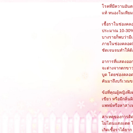
รคที่มีความอันตร
ท้ หนองในเทียม ซ
เชื้อราในช่องคล
ประมาณ 10-30% ส
บางรายก็พบว่ามีเ
ภายในช่องคลอดมี
ชัดเจนจนทำให้ต้
อาการที่แสดงออกเ
จะต่างจากตกขาวท
บูด โดยช่องคลอด
คันมาถึงบริเวณ
ข้อที่คุณผู้หญิงพ
เขียว หรือมีกลิ่
พทย์หรือหาสาเหตุ
สาเหตุของการติดเช
ไม่โดนแสงแดด โด
เกิดเชื้อราได้ยาก