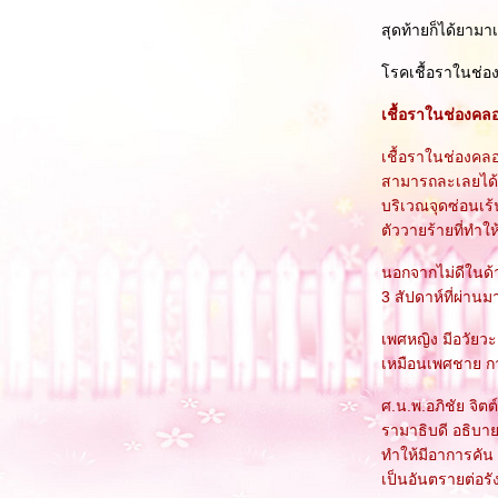
สุดท้ายก็ได้ยาม
รคเชื้อราในช่อง
เชื้อราในช่องคล
เชื้อราในช่องคลอด 
สามารถละเลยได้ ค
บริเวณจุดซ่อนเร้น
ตัววายร้ายที่ทำให้
นอกจากไม่ดีในด้า
3 สัปดาห์ที่ผ่าน
เพศหญิง มีอวัยวะเ
เหมือนเพศชาย กา
ศ.น.พ.อภิชัย จิ
รามาธิบดี อธิบาย
ทำให้มีอาการคัน
เป็นอันตรายต่อรั