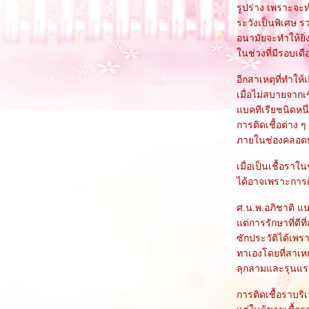
รูปร่าง เพราะจะท
ระวังเป็นพิเศษ ร
อนามัยจะทำให้ยิ่
นช่วงที่มีรอบเด
อีกสาเหตุที่ทำให
เมื่อไม่สบายจากเช
บคทีเรียชนิดหนึ
การติดเชื้อต่าง 
ภายในช่องคลอดทำ
เมื่อเป็นเชื้อร
ได้อาจเพราะการดื้
ศ.น.พ.อภิชาติ แ
ต่การรักษาที่ด
ซักประวัติได้เพ
ทาเองโดยที่สาเหต
ลุกลามและรุนแรง
การติดเชื้อราบริ