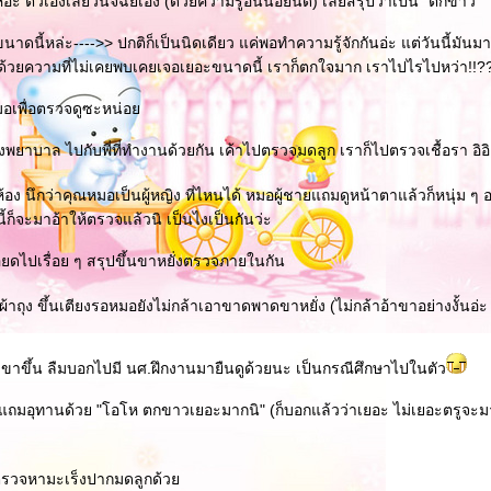
หอะ ตัวเองเลยวินิจฉัยเอง (ด้วยความรู้อันน้อยนิด) เลยสรุปว่าเป็น "ตกขาว"
ดนี้หล่ะ---->> ปกติก็เป็นนิดเดียว แค่พอทำความรู้จักกันอ่ะ แต่วันนี้มันมา
ด้วยความที่ไม่เคยพบเคยเจอเยอะขนาดนี้ เราก็ตกใจมาก เราไปไรไปหว่า!!?
มอเพื่อตรวจดูซะหน่อ
งพยาบาล ไปกับพี่ที่ทำงานด้วยกัน เค้าไปตรวจมดลูก เราก็ไปตรวจเชื้อรา อิอิ
ง นึกว่าคุณหมอเป็นผู้หญิง ที่ไหนได้ หมอผู้ชายแถมดูหน้าตาแล้วก็หนุ่ม ๆ 
ี้ก็จะมาอ้าให้ตรวจแล้วนิ เป็นไงเป็นกันว่ะ
ยดไปเรื่อย ๆ สรุปขึ้นขาหยั่งตรวจภายในกัน
งผ้าถุง ขึ้นเตียงรอหมอยังไม่กล้าเอาขาดพาดขาหยั่ง (ไม่กล้าอ้าขาอย่างงั้นอ่
าขึ้น ลืมบอกไปมี นศ.ฝึกงานมายืนดูด้วยนะ เป็นกรณีศึกษาไปในตัว
แถมอุทานด้วย "โอโห ตกขาวเยอะมากนิ" (ก็บอกแล้วว่าเยอะ ไม่เยอะตรูจ
รวจหามะเร็งปากมดลูกด้ว