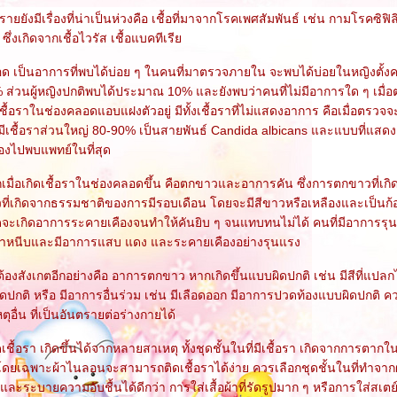
ายยังมีเรื่องที่น่าเป็นห่วงคือ เชื้อที่มาจากโรคเพศสัมพันธ์ เช่น กามโรคซิฟ
ึ่งเกิดจากเชื้อไวรัส เชื้อแบคทีเรี
อด เป็นอาการที่พบได้บ่อย ๆ ในคนที่มาตรวจภายใน จะพบได้บ่อยในหญิงตั้งค
่วนผู้หญิงปกติพบได้ประมาณ 10% และยังพบว่าคนที่ไม่มีอาการใด ๆ เมื
ชื้อราในช่องคลอดแอบแฝงตัวอยู่ มีทั้งเชื้อราที่ไม่แสดงอาการ คือเมื่อตรวจ
เชื้อราส่วนใหญ่ 80-90% เป็นสายพันธ์ Candida albicans และแบบที่แสด
องไปพบแพทย์ในที่สุด
มื่อเกิดเชื้อราในช่องคลอดขึ้น คือตกขาวและอาการคัน ซึ่งการตกขาวที่เกิด
ี่เกิดจากธรรมชาติของการมีรอบเดือน โดยจะมีสีขาวหรือเหลืองและเป็นก
จะเกิดอาการระคายเคืองจนทำให้คันยิบ ๆ จนแทบทนไม่ได้ คนที่มีอาการร
ขาหนีบและมีอาการแสบ แดง และระคายเคืองอย่างรุนแรง
ึงต้องสังเกตอีกอย่างคือ อาการตกขาว หากเกิดขึ้นแบบผิดปกติ เช่น มีสีที่แปลก
นผิดปกติ หรือ มีอาการอื่นร่วม เช่น มีเลือดออก มีอาการปวดท้องแบบผิดปกติ 
อื่น ที่เป็นอันตรายต่อร่างกายได้
ื้อรา เกิดขึ้นได้จากหลายสาเหตุ ทั้งชุดชั้นในที่มีเชื้อรา เกิดจากการตากในท
ยเฉพาะผ้าไนลอนจะสามารถติดเชื้อราได้ง่าย ควรเลือกชุดชั้นในที่ทำจาก
 และระบายความอับชื้นได้ดีกว่า การใส่เสื้อผ้าที่รัดรูปมาก ๆ หรือการใส่สเตย์