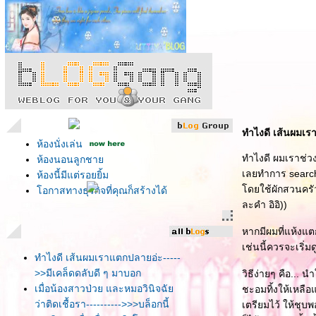
ทำไงดี เส้นผมเร
ห้องนั่งเล่น
ทำไงดี ผมเราช่วง
ห้องนอนลูกชา
เลยทำการ search
ห้องนี้มีแต่รอยยิ้ม
ดยใช้ผักสวนครัวท
อกาสทางธุรกิจที่คุณก็สร้างได้
ละคำ อิอิ))
หากมีผมที่แห้งแต
เช่นนี้ควรจะเริ่
ทำไงดี เส้นผมเราแตกปลายอ่ะ-----
>>มีเคล็ดดลับดี ๆ มาบอก
วิธีง่ายๆ คือ...
เมื่อน้องสาวป่วย และหมอวินิจฉั
ชะอมทิ้งให้เหลือ
ว่าติดเชื้อรา---------->>>บล็อกนี้
เตรียมไว้ ให้ชุ