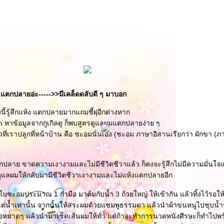
าแตกปลายอ่ะ----->>มีเคล็ดดลับดี ๆ มาบอก
นี้รู้สึกแห้ง แตกปลายมากแถมชี้ฝุอีกต่างหาก
 หาข้อมูลจากกูเกิลดู ก็พบสูตรดูแลผมแตกปลายง่าย ๆ
ี่เราปลูกที่หน้าบ้าน คือ ชะอมนั่นเอง (ชะอม ภาษาอีสานเรียกว่า ผักขา (
กปลาย ขาดความเงางามและไม่มีชีวิตชีวาแล้ว ก็คงจะรู้สึกไม่มีความมั่นใจแน
มดูแลผมให้กลับมามีชีวิตชีวาเงางามและไม่แห้งแตกปลายอีก
 นำใบชะอมประมาณ 1 กำมือ มาต้มกับน้ำ 3 ถ้วยใหญ่ ให้เข้ากัน แล้วทิ้งไว้รอให
แต่น้ำเท่านั้น จากนั้นให้สระผมด้วยแชมพูธรรมดา แล้วนำผ้าขนหนูไปชุบน้ำ
บพอหมาดๆ แล้วนำมาเช็ดเส้นผมให้ทั่ว แต่ถ้าจะทำการนวดหนังศีรษะก็ทำไปพ