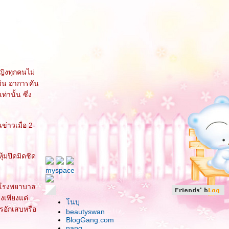
หญิงทุกคนไม่
ช่น อาการคัน
่านั้น ซึ่ง
่าวเมื่อ 2-
ุ้มปิดมิดชิด
myspace
์ โรงพยาบาล
งเพียงแต่
นบุ
รอักเสบหรือ
beautyswan
BlogGang.com
nang