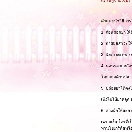
ต่ในผู้ชายเชื้อร
คำแนะนำวิธีการใช
1. ก่อนสอดยาให้
2. ถ่ายปัสสาวะให
3. ฉีกกระดาษตะกั
4. นอนหงายหลังร
ดยสอดด้านปลายเรี
5. ปล่อยยาให้ค
เพื่อไม่ให้ยาหล
6. ล้างมือให้สะอ
เพราะงั้น ใครที
ทานโยเกริต์สหรือ