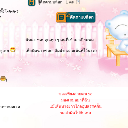
ผู้ติดตามบล็อก : 1 คน [
?
]
ทั้งโ-ค-ต-ร
?
นัทค่ะ ขอบคุณทุก ๆ คนที่เข้ามาเยี่ยมชม
เพื่อมิตรภาพ อย่าลืมฝากคอมเม้นท์ไว้นะคะ
อยู่เล
ค่มีเธออยู่เคียงข้าง
ลกอ้างว้างทางเปลี่ยวแค่ไหน
ขอเพียงเธอจับมือเดินกันไป
ะ
)
ก็อุ่นใจ..ไม่ไหวหวั่น
ของเพียงสายตาเธอ
มองเสมอมาที่ฉัน
ม้เส้นทางยาวไกลอุปสรรคกั้น
ขอฝ่าฝันไปกับเธอ
ะมาหาหมอเรอ