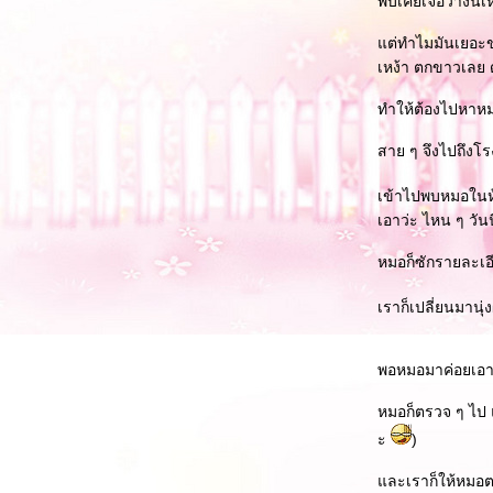
พบเคยเจอว่างั้นเ
ต่ทำไมมันเยอะขนา
เหง้า ตกขาวเลย 
ทำให้ต้องไปหาห
สาย ๆ จึงไปถึงโร
เข้าไปพบหมอในห้อ
เอาว่ะ ไหน ๆ วันน
หมอก็ซักรายละเอี
เราก็เปลี่ยนมานุ่
พอหมอมาค่อยเอาข
หมอก็ตรวจ ๆ ไป 
ะ
)
ละเราก็ให้หมอต