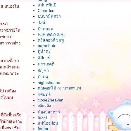
ม่มดพันปี
ิลิส หนองใน
Clear Ice
บุษบามินตรา
วัสส์
รรภ์
ป้าหนอน
่อตรวจภายใน
FaRaWaYGiRL
จะพบว่า
คริสตอลสีชมพู
งอาการอย่าง
parachute
ทูน่าค่ะ
ลิปิการ์
จากเชื้อรา
นราเกตต์
้อนคล้ายนม
อัญชา
ุนแรงมากจะ
ป้ามด
nightshushu
คุณดอกไม้ กะ นายกาแฟ
ไป เหลือง
รพินทร์
ควรไปพบ
close2heaven
เดียวจัง
น้องปลาดาว
ี่อับชื้นหรือ
fozzil
ผ้าฝ้ายเพราะ
ม่น้องม่อน
เพื่อกระชับ
fontor