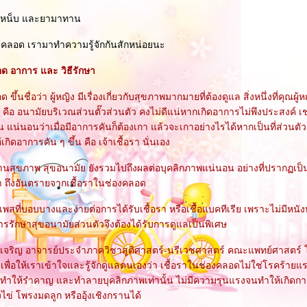
าเหน็บ และยามาทาน
คลอด เรามาทำความรู้จักกันสักหน่อยนะ
อด อาการ และ วิธีรักษา
ขึ้นชื่อว่า ผู้หญิง มีเรื่องเกี่ยวกับสุขภาพมากมายที่ต้องดูแล สิ่งหนึ่งที่คุณผู้
ือ อนามัยบริเวณส่วนตั๊วส่วนตัว คงไม่ดีแน่หากเกิดอาการไม่พึงประสงค์ เ
 แน่นอนว่าเมื่อมีอาการคันก็ต้องเกา แล้วจะเกาอย่างไรได้หากเป็นที่ส่วนตัวเท
เกิดอาการคัน ๆ ขึ้น คือ เจ้าเชื้อรา นั่นเอง
นสุขภาพ สุขอนามัย ยังรวมไปถึงผลต่อบุคลิกภาพแน่นอน อย่างที่ปรากฏเป็นข
มา ถึงอันตรายจากเชื้อราในช่องคลอด
พสที่บอบบางและง่ายต่อการได้รับเชื้อรา หรือเชื้อแบคทีเรีย เพราะไม่มีหนังห
รรักษาสุขอนามัยส่วนตัวจึงต้องได้รับการดูแลเป็นพิเศษ
ตต์เจริญ อาจารย์ประจำภาควิชาสูติศาสตร์-นรีเวชศาสตร์ คณะแพทย์ศาสตร
เพื่อให้เราเข้าใจและรู้จักดูแลตนเองว่า เชื้อราในช่องคลอดไม่ใช่โรคร้ายแร
 ทำให้รำคาญ และทำลายบุคลิกภาพเท่านั้น ไม่มีความรุนแรงจนทำให้เกิดกา
งไข่ โพรงมดลูก หรืออุ้งเชิงกรานได้