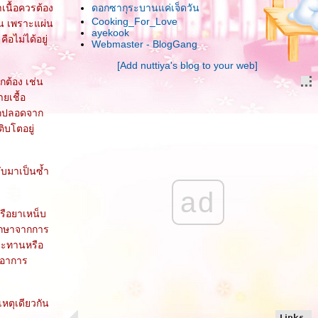
เนื้อควรต้อง
ดอกซากุระบานแค่เจ็ดวัน
Cooking_For_Love
าน เพราะแผ่น
ayekook
อไม่ได้อยู่
Webmaster - BlogGang
[Add nuttiya's blog to your web]
กต้อง เช่น
ยเชื้อ
ลูกปลอดจาก
ิบโตอยู่
ับมาเป็นซ้ำ
ad
รือยาเหน็บ
ักษาจากการ
ประทานหรือ
้อาการ
เหตุเดียวกัน