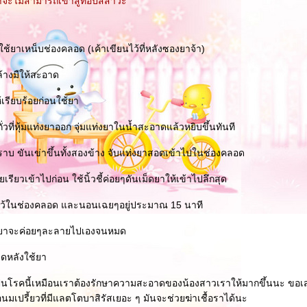
าจะไม่สามารถเข้าสู่ท่อปัสสาวะ
้ยาเหน็บช่องคลอด (เค้าเขียนไว้ที่หลังซองยาจ้า)
ล้างมืให้สะอาด
้เรียบร้อยก่อนใช้ยา
่วที่หุ้มแท่งยาออก จุ่มแท่งยาในน้ำสะอาดแล้วหยิบขึ้นทันที
าบ ขันเข่าขึ้นทั้งสองข้าง จับแท่งยาสอดเข้าไปในช่องคลอด
ยวเข้าไปก่อน ใช้นิ้วชี้ค่อยๆดันเม็ดยาให้เข้าไปลึกสุด
งไว้ในช่องคลอด และนอนเฉยๆอยู่ประมาณ 15 นาที
ุด ยาจะค่อยๆละลายไปเองจนหมด
าดหลังใช้ยา
่เป็นโรคนี้เหมือนเราต้องรักษาความสะอาดของน้องสาวเราให้มากขึ้นนะ ขอเส
นมเปรี้ยวที่มีแลตโตบาสิรัสเยอะ ๆ มันจะช่วยฆ่าเชื้อราได้นะ