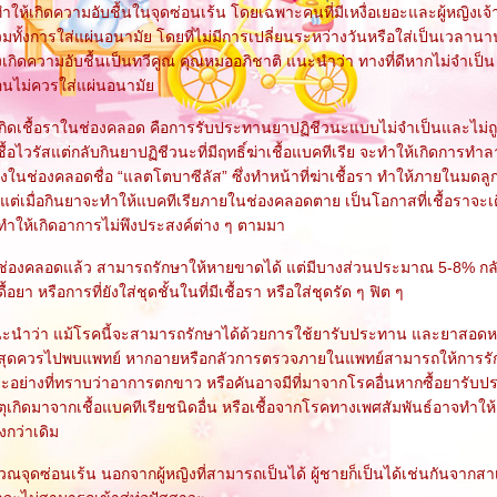
ำให้เกิดความอับชื้นในจุดซ่อนเร้น โดยเฉพาะคนที่มีเหงื่อเยอะและผู้หญิงเจ้า
วมทั้งการใส่แผ่นอนามัย โดยที่ไม่มีการเปลี่ยนระหว่างวันหรือใส่เป็นเวลาน
งเกิดความอับชื้นเป็นทวีคูณ คุณหมออภิชาติ แนะนำว่า ทางที่ดีหากไม่จำเป็น คื
ือนไม่ควรใส่แผ่นอนามั
้เกิดเชื้อราในช่องคลอด คือการรับประทานยาปฏิชีวนะแบบไม่จำเป็นและไม่ถู
ื้อไวรัสแต่กลับกินยาปฏิชีวนะที่มีฤทธิ์ฆ่าเชื้อแบคทีเรีย จะทำให้เกิดการทำลา
่งในช่องคลอดชื่อ “แลตโตบาซีลัส” ซึ่งทำหน้าที่ฆ่าเชื้อรา ทำให้ภายในมด
ๆ แต่เมื่อกินยาจะทำให้แบคทีเรียภายในช่องคลอดตาย เป็นโอกาสที่เชื้อราจะเต
ให้เกิดอาการไม่พึงประสงค์ต่าง ๆ ตามมา
าในช่องคลอดแล้ว สามารถรักษาให้หายขาดได้ แต่มีบางส่วนประมาณ 5-8% กล
อยา หรือการที่ยังใส่ชุดชั้นในที่มีเชื้อรา หรือใส่ชุดรัด ๆ ฟิต ๆ
นะนำว่า แม้โรคนี้จะสามารถรักษาได้ด้วยการใช้ยารับประทาน และยาสอดห
ีที่สุดควรไปพบแพทย์ หากอายหรือกลัวการตรวจภายในแพทย์สามารถให้การร
ราะอย่างที่ทราบว่าอาการตกขาว หรือคันอาจมีที่มาจากโรคอื่นหากซื้อยารับ
ุเกิดมาจากเชื้อแบคทีเรียชนิดอื่น หรือเชื้อจากโรคทางเพศสัมพันธ์อาจทำให
กว่าเดิม
เวณจุดซ่อนเร้น นอกจากผู้หญิงที่สามารถเป็นได้ ผู้ชายก็เป็นได้เช่นกันจากสา