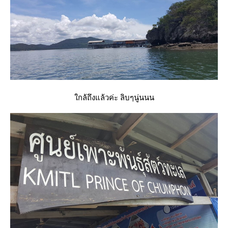
กล้ถึงแล้วค่ะ ลิบๆนู่นนน