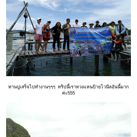
ทานปูเสร็จไปทำงานๆๆๆ ทริปนี้เราหวงแหนป้ายไวนีลอันนี้มาก
ค่ะ555