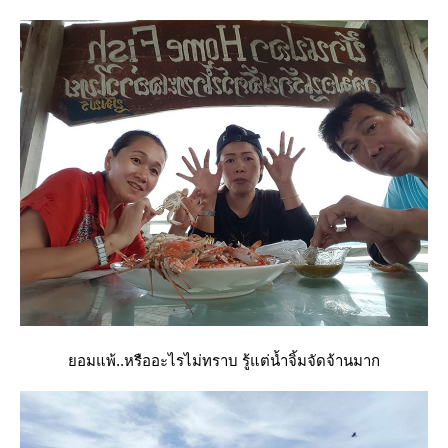
อมแพ้..หรืออะไรไม่ทราบ รู้แต่น้ำจิ้มจัดจ้านมาก