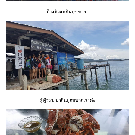
ถึงแล้วแพกินปูของเรา
ู้หู้ววว..มากินปูกับพวกเราค่ะ